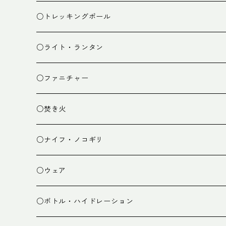
ザック小物
バーナー
テント
○トレッキングポール
カトラリー
タープ
○ライト・ランタン
クッキング小物
ペグ・ハンマー・小物
ライト
○ファニチャー
ランタン
テーブル
○焚き火
チェア
焚き火台
○ナイフ・ノコギリ
焚き火小物
○ウェア
ミドルレイヤー
○ボトル・ハイドレーション