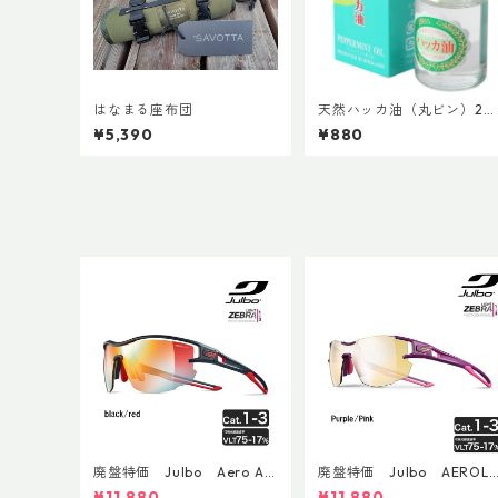
はなまる座布団
天然ハッカ油（丸ビン）20
ml
¥5,390
¥880
廃盤特価 Julbo Aero Asi
廃盤特価 Julbo AEROLI
anFit
E AsianFit
¥11,880
¥11,880