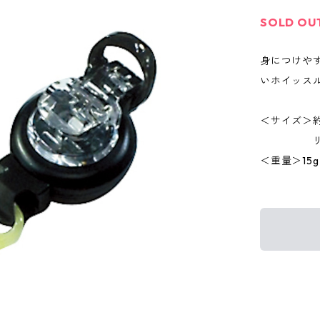
SOLD OU
身につけや
いホイッス
＜サイズ＞約
リール長
＜重量＞15g