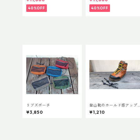
40%OFF
40%OFF
リブズポーチ
登山靴のホールド感アップ
で快適登山 アンクルフィッ
¥3,850
¥1,210
ト Ver.3 (ペア)