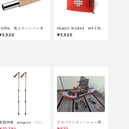
TEPPA 熊よけバンバン R
PAAGO WORKS MY FIRST
AID S
¥3,520
¥3,520
廃盤特価 pinguin バンブ
アルパインスノーシュー用
ーFLフォーム(ペア)
ストラップキャッチ(ペア)
¥10,384
¥930