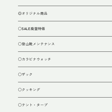
◎オリジナル商品
○SALE廃盤特価
○登山靴メンテナンス
○カラビナウォッチ
○ザック
ザック
○クッキング
スタッフバッグ
クッカー
○テント・タープ