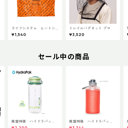
ライフシステム ヒートシ
トレイルバグネット プロ
ールドポンチョ
¥1,540
¥3,520
セール中の商品
T
廃盤特価 ハイドラパッ
廃盤特価 ハイドラパッ
ク リーコン ツイスト＆シ
ク フラックス 750ml
¥2,200
¥3,344