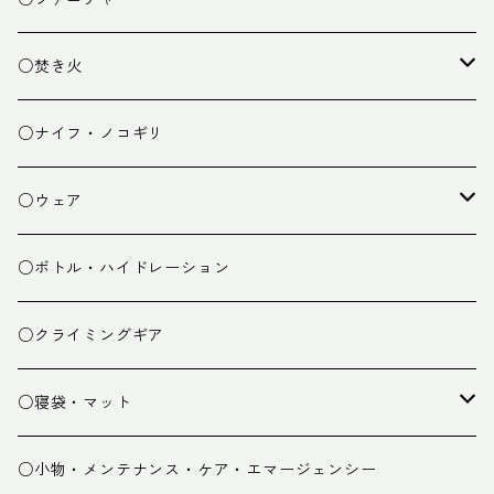
ランタン
テーブル
○焚き火
チェア
焚き火台
○ナイフ・ノコギリ
焚き火小物
○ウェア
ミドルレイヤー
○ボトル・ハイドレーション
ベースレイヤー
○クライミングギア
パンツ
○寝袋・マット
グローブ
寝袋
○小物・メンテナンス・ケア・エマージェンシー