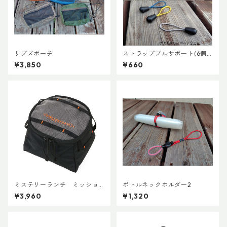
リブズポーチ
ストラッププルサポート(6個
セット)
¥3,850
¥660
ミステリーランチ ミッショ
ボトルネックホルダー2
ンパッキングキューブ S ブラ
¥3,960
¥1,320
ック