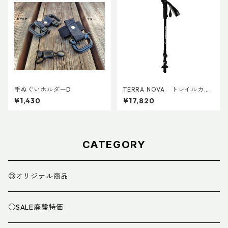
手ぬぐいホルダーD
TERRA NOVA トレイルカー
ボンADDカスタム Ver.2 (ペ
¥1,430
¥17,820
ア)
CATEGORY
◎オリジナル商品
○SALE廃盤特価