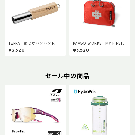
TEPPA 熊よけバンバン R
PAAGO WORKS MY FIRST
AID S
¥3,520
¥3,520
セール中の商品