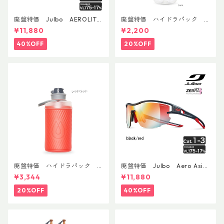
廃盤特価 Julbo AEROLITE
廃盤特価 ハイドラパック
AsianFit
リーコン ツイスト＆シップ 50
¥11,880
¥2,200
0ml
40%OFF
20%OFF
廃盤特価 ハイドラパック
廃盤特価 Julbo Aero Asia
フラックス 750ml
nFit
¥3,344
¥11,880
20%OFF
40%OFF