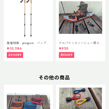
廃盤特価 pinguin バンブー
アルパインスノーシュー用ス
FLフォーム(ペア)
トラップキャッチ(ペア)
¥10,384
¥930
20%OFF
35%OFF
その他の商品