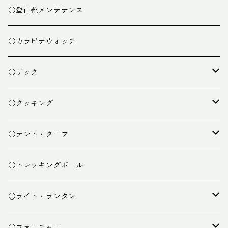
○登山靴メンテナンス
○カラビナウォッチ
○ザック
ザック
○クッキング
スタッフバッグ
クッカー
○テント・タープ
ザック小物
バーナー
テント
○トレッキングポール
カトラリー
タープ
○ライト・ランタン
クッキング小物
ペグ・ハンマー・小物
ライト
○ファニチャー