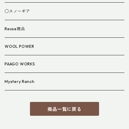
スパッツ・ゲイター
マット
○スノーギア
衣類小物
寝具小物
Reuse商品
アイウェア
WOOL POWER
PAAGO WORKS
Mystery Ranch
商品一覧に戻る