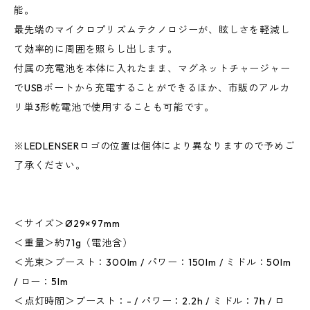
能。
最先端のマイクロプリズムテクノロジーが、眩しさを軽減し
て効率的に周囲を照らし出します。
付属の充電池を本体に入れたまま、マグネットチャージャー
でUSBポートから充電することができるほか、市販のアルカ
リ単3形乾電池で使用することも可能です。
※LEDLENSERロゴの位置は個体により異なりますので予めご
了承ください。
＜サイズ＞Ø29×97mm
＜重量＞約71g（電池含）
＜光束＞ブースト：300lm / パワー：150lm / ミドル：50lm
/ ロー：5lm
＜点灯時間＞ブースト：- / パワー：2.2h / ミドル：7h / ロ