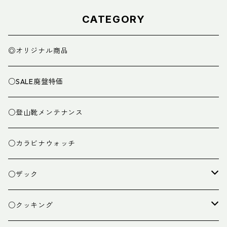
CATEGORY
◎オリジナル商品
○SALE廃盤特価
○登山靴メンテナンス
○カラビナウォッチ
○ザック
ザック
○クッキング