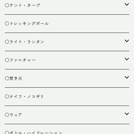
スタッフバッグ
クッカー
○テント・タープ
ザック小物
バーナー
テント
○トレッキングポール
カトラリー
タープ
○ライト・ランタン
クッキング小物
ペグ・ハンマー・小物
ライト
○ファニチャー
ランタン
テーブル
○焚き火
チェア
焚き火台
○ナイフ・ノコギリ
焚き火小物
○ウェア
ミドルレイヤー
○ボトル・ハイドレーション