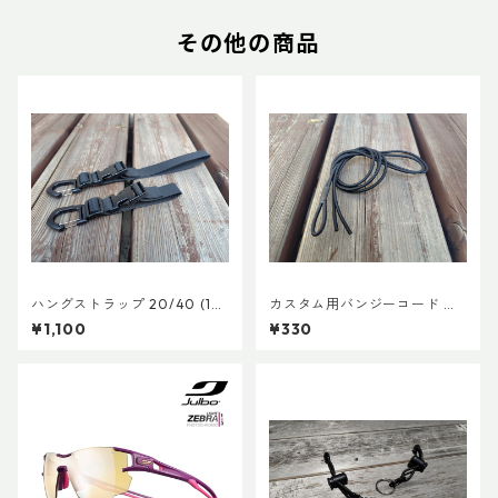
その他の商品
ハングストラップ 20/40 (1
カスタム用バンジーコード 交
本)
換ショックコード
¥1,100
¥330