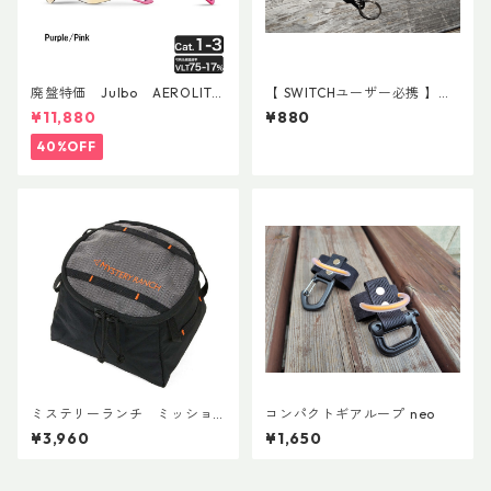
廃盤特価 Julbo AEROLITE
【 SWITCHユーザー必携 】ス
AsianFit
イッチ用アタッチメント(ペア)
¥11,880
¥880
40%OFF
ミステリーランチ ミッショ
コンパクトギアループ neo
ンパッキングキューブ S ブラ
¥3,960
¥1,650
ック