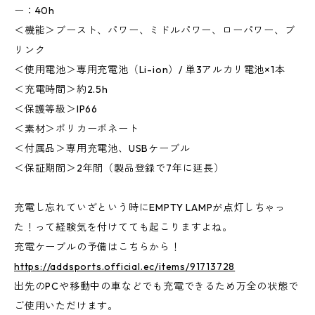
ー：40h
＜機能＞ブースト、パワー、ミドルパワー、ローパワー、ブ
リンク
＜使用電池＞専用充電池（Li-ion）/ 単3アルカリ電池×1本
＜充電時間＞約2.5h
＜保護等級＞IP66
＜素材＞ポリカーボネート
＜付属品＞専用充電池、USBケーブル
＜保証期間＞2年間（製品登録で7年に延長）
充電し忘れていざという時にEMPTY LAMPが点灯しちゃっ
た！って経験気を付けてても起こりますよね。
充電ケーブルの予備はこちらから！
https://addsports.official.ec/items/91713728
出先のPCや移動中の車などでも充電できるため万全の状態で
ご使用いただけます。