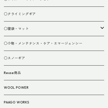
ベースレイヤー
○クライミングギア
パンツ
○寝袋・マット
グローブ
寝袋
○小物・メンテナンス・ケア・エマージェンシー
スパッツ・ゲイター
マット
○スノーギア
衣類小物
寝具小物
Reuse商品
アイウェア
WOOL POWER
PAAGO WORKS