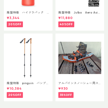
廃盤特価 ハイドラパック
廃盤特価 Julbo Aero Asia
フラックス 750ml
nFit
¥3,344
¥11,880
20%OFF
40%OFF
廃盤特価 pinguin バンブー
アルパインスノーシュー用ス
FLフォーム(ペア)
トラップキャッチ(ペア)
¥10,384
¥930
20%OFF
35%OFF