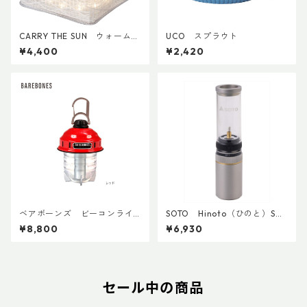
CARRY THE SUN ウォームラ
UCO スプラウト
イトミディアム
¥4,400
¥2,420
ベアボーンズ ビーコンライ
SOTO Hinoto（ひのと）SO
トLED 2.0
D-251
¥8,800
¥6,930
セール中の商品