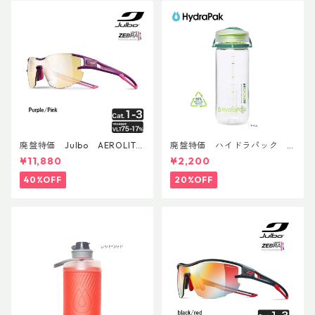
廃盤特価 Julbo AEROLITE
廃盤特価 ハイドラパック
AsianFit
リーコン ツイスト＆シップ 50
¥11,880
¥2,200
0ml
40%OFF
20%OFF