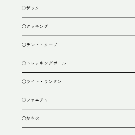
○ザック
ザック
○クッキング
スタッフバッグ
クッカー
○テント・タープ
ザック小物
バーナー
テント
○トレッキングポール
カトラリー
タープ
○ライト・ランタン
クッキング小物
ペグ・ハンマー・小物
ライト
○ファニチャー
ランタン
テーブル
○焚き火