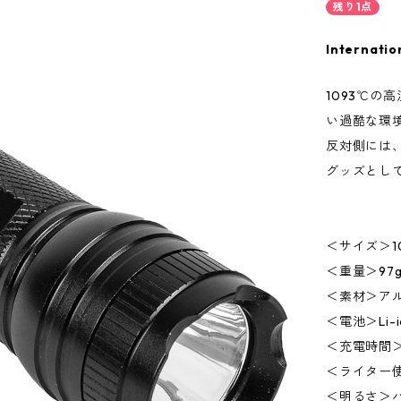
残り1点
Internatio
1093℃の
い過酷な環
反対側には
グッズとし
＜サイズ＞10×
＜重量＞97
＜素材＞ア
＜電池＞Li-
＜充電時間＞
＜ライター
＜明るさ＞ハ