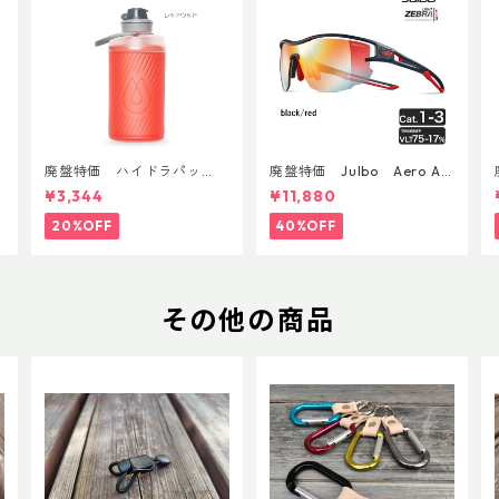
廃盤特価 ハイドラパッ
廃盤特価 Julbo Aero Asi
ク フラックス 750ml
anFit
¥3,344
¥11,880
20%OFF
40%OFF
その他の商品