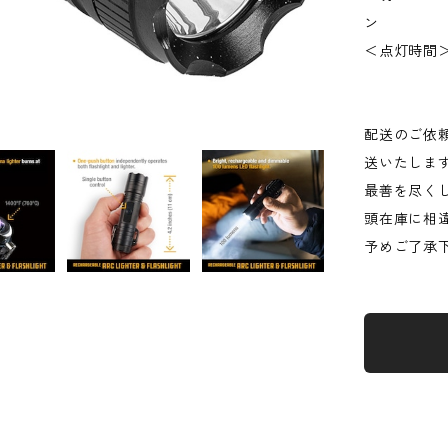
ン
＜点灯時間＞
配送のご依
送いたしま
最善を尽く
頭在庫に相
予めご了承