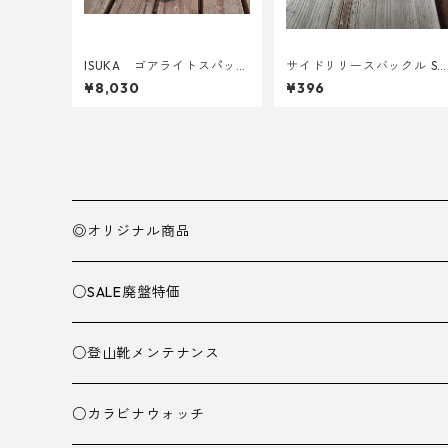
ISUKA ゴアライトスパッツ
サイドリリースバックル SR
カスタム STD
GMD 両引き 20mm (２個
¥8,030
¥396
◎オリジナル商品
○SALE廃盤特価
○登山靴メンテナンス
○カラビナウォッチ