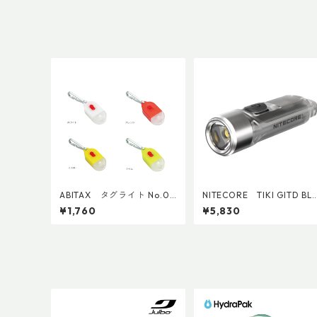
ABITAX タグライト No.05
NITECORE TIKI GITD BL
10
E
¥1,760
¥5,830