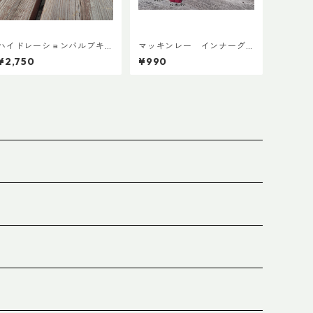
ハイドレーションバルブキ
マッキンレー インナーグ
ャッチ+チューブマグネット
ローブ ノンスリップショー
¥2,750
¥990
（全メーカー対応モデル）
ト