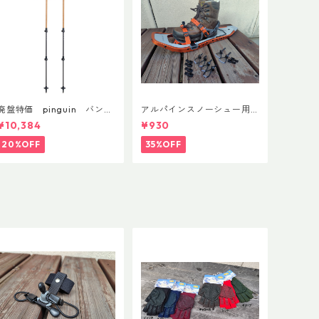
廃盤特価 pinguin バンブ
アルパインスノーシュー用
ーFLフォーム(ペア)
ストラップキャッチ(ペア)
¥10,384
¥930
20%OFF
35%OFF