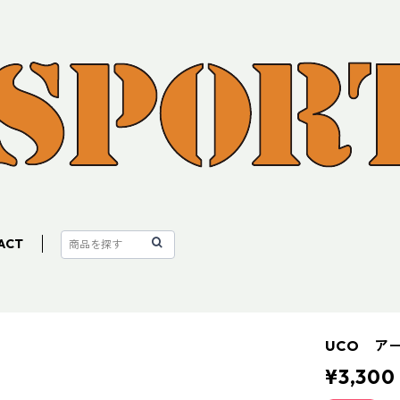
ACT
UCO ア
¥3,300