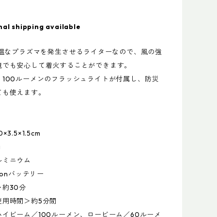
nal shipping available
高温なプラズマを発生させるライターなので、風の強
境でも安心して着火することができます。
、100ルーメンのフラッシュライトが付属し、防災
ても使えます。
3.5×1.5cm
g
ルミニウム
ionバッテリー
約30分
使用時間＞約5分間
イビーム／100ルーメン、ロービーム／60ルーメ