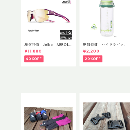
廃盤特価 Julbo AEROLIT
廃盤特価 ハイドラパッ
E AsianFit
ク リーコン ツイスト＆シ
¥11,880
¥2,200
ップ 500ml
40%OFF
20%OFF