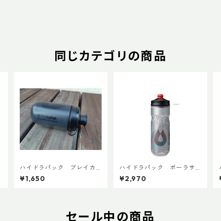
同じカテゴリの商品
ハイドラパック ブレイカ
ハイドラパック ポーラサ
ウェイマック 440ml (1本売
ージ 600ml
¥1,650
¥2,970
り)
セール中の商品