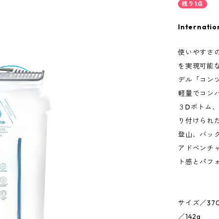
残り1点
Internatio
使いやすさ
を実現可能
デル「コン
軽量でコン
３Dボトム
り付けられ
登山、バッ
アドベンチ
ト感とパフ
サイズ／37
／142g