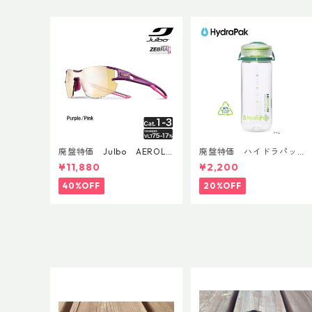
廃盤特価 Julbo AEROLIT
廃盤特価 ハイドラパッ
E AsianFit
ク リーコン ツイスト＆シ
¥11,880
¥2,200
ップ 500ml
40%OFF
20%OFF