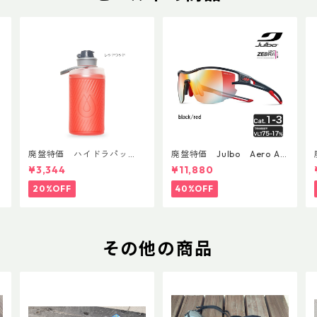
廃盤特価 ハイドラパッ
廃盤特価 Julbo Aero Asi
ク フラックス 750ml
anFit
¥3,344
¥11,880
20%OFF
40%OFF
その他の商品