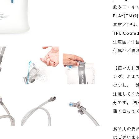
飲み口・キャ
PLAY(T
素材／TPU、
TPU Coated
生産国／中
付属品／潤
【使い方】
ング、およ
の少し、一
注意してく
分です。 
薄く塗って
食品用の潤
はございま