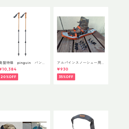
廃盤特価 pinguin バンブ
アルパインスノーシュー用
ーFLフォーム(ペア)
ストラップキャッチ(ペア)
¥10,384
¥930
20%OFF
35%OFF