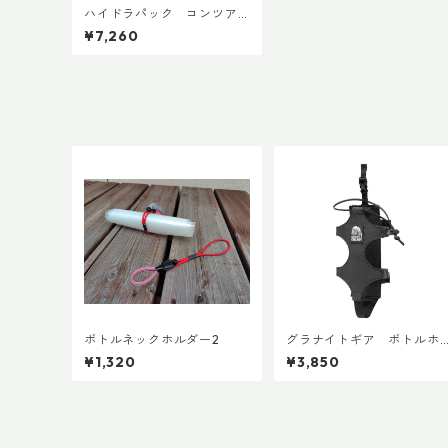
ハイドラパック コンツア
ー ２L
¥7,260
ボトルネックホルダー2
グラナイトギア ボトルホ
ルスター
¥1,320
¥3,850