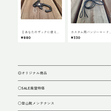
【 あなたのザックに使える
カスタム用バンジーコード
】キャッチ7
交換ショックコード
¥880
¥330
◎オリジナル商品
○SALE廃盤特価
○登山靴メンテナンス