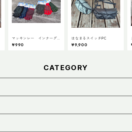
マッキンレー インナーグ
はなまるスイッチPC
ローブ ノンスリップショー
¥990
¥9,900
ト
CATEGORY