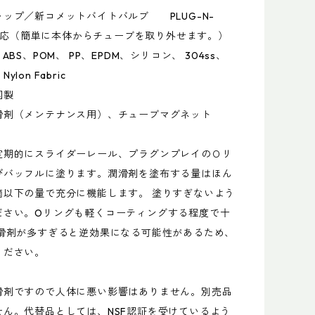
ップ／新コメットバイトバルブ PLUG-N-
M)対応（簡単に本体からチューブを取り外せます。）
ABS、POM、 PP、EPDM、シリコン、 304ss、
 Nylon Fabric
国製
滑剤（メンテナンス用）、チューブマグネット
定期的にスライダーレール、プラグンプレイのＯリ
びバッフルに塗ります。潤滑剤を塗布する量はほん
滴以下の量で充分に機能します。 塗りすぎないよう
ださい。Oリングも軽くコーティングする程度で十
潤滑剤が多すぎると逆効果になる可能性があるため、
ください。
滑剤ですので人体に悪い影響はありません。別売品
せん。代替品としては、NSF認証を受けているよう