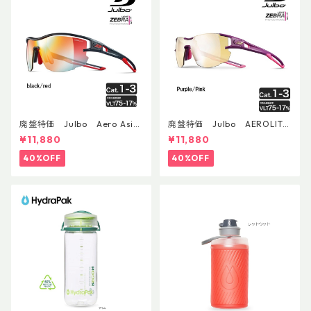
廃盤特価 Julbo Aero Asia
廃盤特価 Julbo AEROLITE
nFit
AsianFit
¥11,880
¥11,880
40%OFF
40%OFF