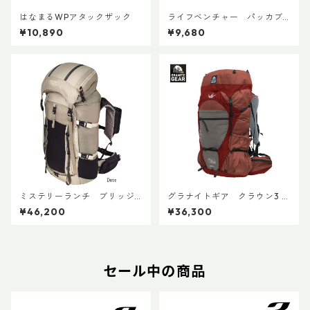
はなまるWPアタックザック
ライフベンチャー パッカブ
ルWPバックパック
¥10,890
¥9,680
ミステリーランチ ブリッジ
グラナイトギア クラウン3 4
ャー 45 ウィメンズ
0 ECO
¥46,200
¥36,300
セール中の商品