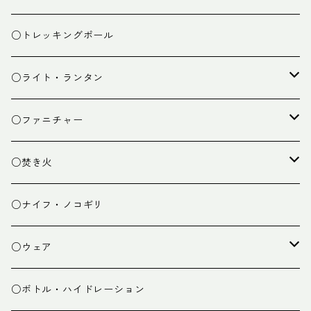
ザック小物
バーナー
テント
○トレッキングポール
カトラリー
タープ
○ライト・ランタン
クッキング小物
ペグ・ハンマー・小物
ライト
○ファニチャー
ランタン
テーブル
○焚き火
チェア
焚き火台
○ナイフ・ノコギリ
焚き火小物
○ウェア
ミドルレイヤー
○ボトル・ハイドレーション