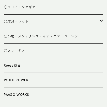
ベースレイヤー
○クライミングギア
パンツ
○寝袋・マット
グローブ
寝袋
○小物・メンテナンス・ケア・エマージェンシー
スパッツ・ゲイター
マット
○スノーギア
衣類小物
寝具小物
Reuse商品
アイウェア
WOOL POWER
PAAGO WORKS