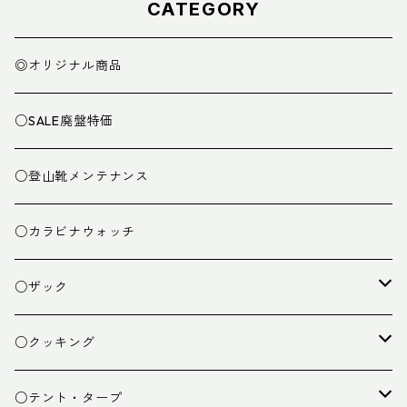
CATEGORY
◎オリジナル商品
○SALE廃盤特価
○登山靴メンテナンス
○カラビナウォッチ
○ザック
ザック
○クッキング
スタッフバッグ
クッカー
○テント・タープ