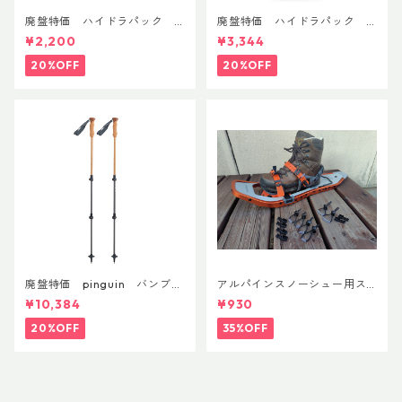
廃盤特価 ハイドラパック
廃盤特価 ハイドラパック
リーコン ツイスト＆シップ 50
フラックス 750ml
¥2,200
¥3,344
0ml
20%OFF
20%OFF
廃盤特価 pinguin バンブー
アルパインスノーシュー用ス
FLフォーム(ペア)
トラップキャッチ(ペア)
¥10,384
¥930
20%OFF
35%OFF