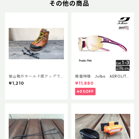
その他の商品
登山靴のホールド感アップで
廃盤特価 Julbo AEROLITE
快適登山 アンクルフィット Ve
AsianFit
¥1,210
¥11,880
r.3 (ペア)
40%OFF