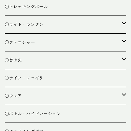
ザック小物
バーナー
テント
○トレッキングポール
カトラリー
タープ
○ライト・ランタン
クッキング小物
ペグ・ハンマー・小物
ライト
○ファニチャー
ランタン
テーブル
○焚き火
チェア
焚き火台
○ナイフ・ノコギリ
焚き火小物
○ウェア
ミドルレイヤー
○ボトル・ハイドレーション