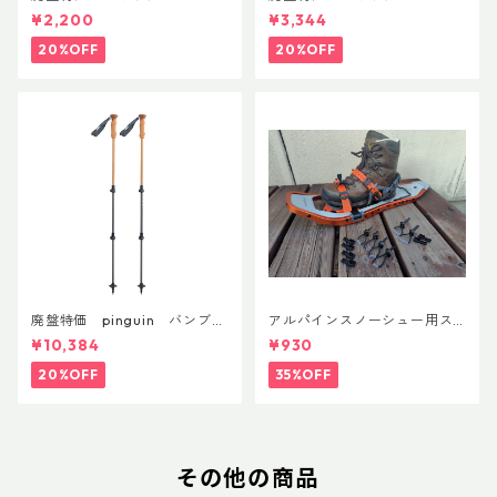
リーコン ツイスト＆シップ 50
フラックス 750ml
¥2,200
¥3,344
0ml
20%OFF
20%OFF
廃盤特価 pinguin バンブー
アルパインスノーシュー用ス
FLフォーム(ペア)
トラップキャッチ(ペア)
¥10,384
¥930
20%OFF
35%OFF
その他の商品