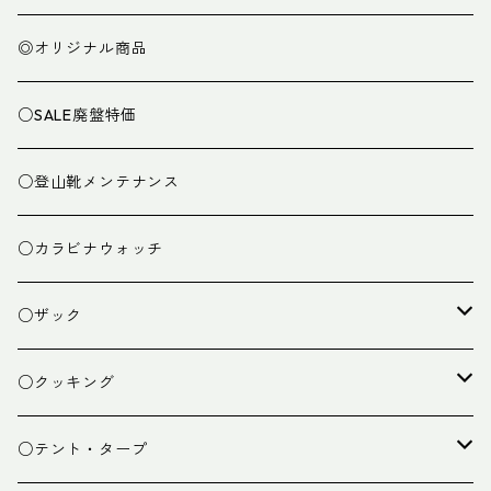
◎オリジナル商品
○SALE廃盤特価
○登山靴メンテナンス
○カラビナウォッチ
○ザック
ザック
○クッキング
スタッフバッグ
クッカー
○テント・タープ