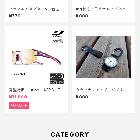
パラソルアダプター3 (1個売
1kg余裕で吊るせるマグネット
り)
キーホルダー
¥330
¥880
廃盤特価 Julbo AEROLITE
カラビナウォッチアダプターLi
AsianFit
te
¥11,880
¥880
40%OFF
CATEGORY