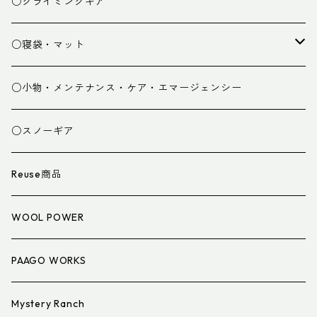
ベースレイヤー
○クライミングギア
パンツ
○寝袋・マット
グローブ
寝袋
○小物・メンテナンス・ケア・エマージェンシー
スパッツ・ゲイター
マット
○スノーギア
衣類小物
寝具小物
Reuse商品
アイウェア
WOOL POWER
PAAGO WORKS
Mystery Ranch