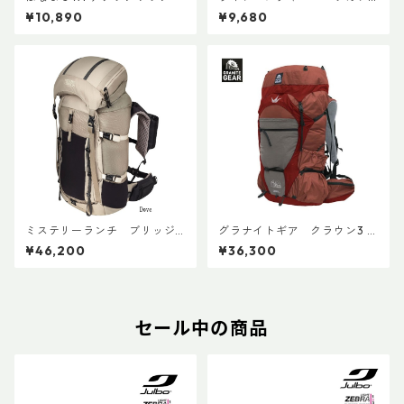
ルWPバックパック
¥10,890
¥9,680
ミステリーランチ ブリッジ
グラナイトギア クラウン3 4
ャー 45 ウィメンズ
0 ECO
¥46,200
¥36,300
セール中の商品