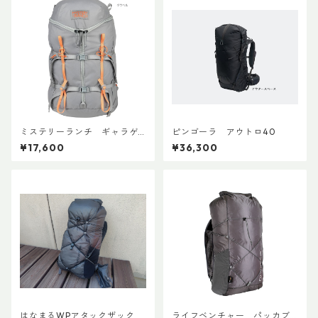
ミステリーランチ ギャラゲ
ピンゴーラ アウトロ40
ーター20
¥17,600
¥36,300
はなまるWPアタックザック
ライフベンチャー パッカブ