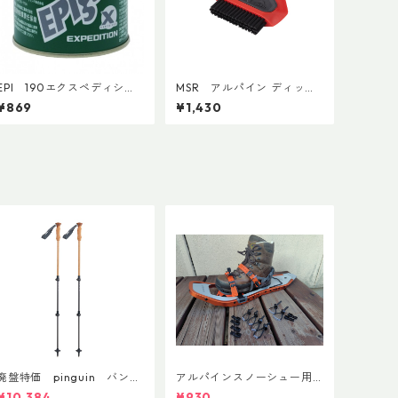
EPI 190エクスペディショ
MSR アルパイン ディッシ
ンカートリッジ
ュブラシ／スクレイパー
¥869
¥1,430
廃盤特価 pinguin バンブ
アルパインスノーシュー用
ーFLフォーム(ペア)
ストラップキャッチ(ペア)
¥10,384
¥930