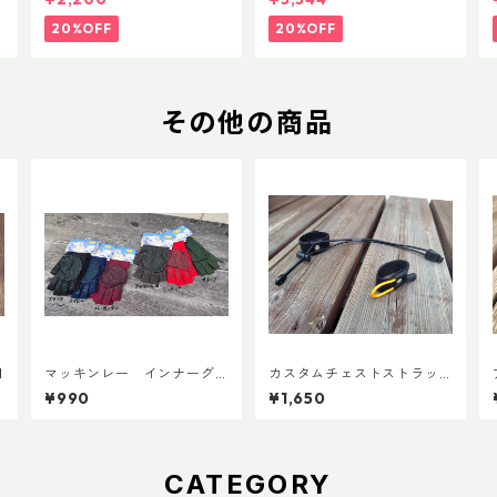
ップ 500ml
20%OFF
20%OFF
その他の商品
M
マッキンレー インナーグ
カスタムチェストストラッ
ローブ ノンスリップショー
プ Ver.2
¥990
¥1,650
ト
CATEGORY