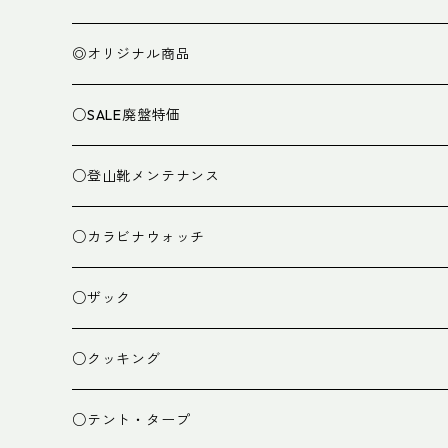
◎オリジナル商品
○SALE廃盤特価
○登山靴メンテナンス
○カラビナウォッチ
○ザック
ザック
○クッキング
スタッフバッグ
クッカー
○テント・タープ