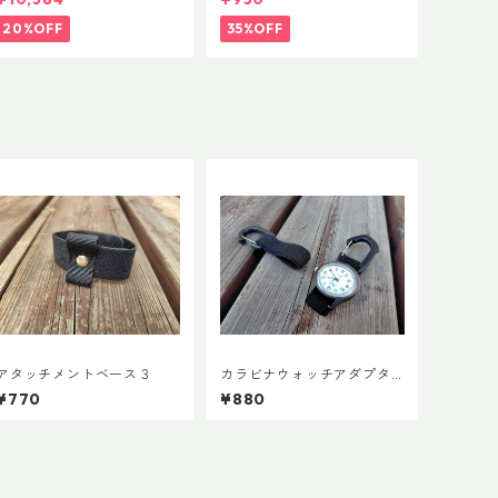
20%OFF
35%OFF
アタッチメントベース３
カラビナウォッチアダプタ
ーLite
¥770
¥880