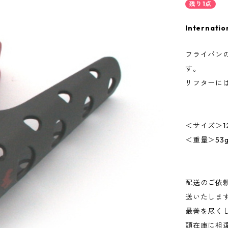
残り1点
Internatio
フライパン
す。
リフターに
＜サイズ＞12
＜重量＞53
配送のご依
送いたしま
最善を尽く
頭在庫に相