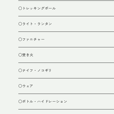
ザック小物
バーナー
テント
○トレッキングポール
カトラリー
タープ
○ライト・ランタン
クッキング小物
ペグ・ハンマー・小物
ライト
○ファニチャー
ランタン
テーブル
○焚き火
チェア
焚き火台
○ナイフ・ノコギリ
焚き火小物
○ウェア
ミドルレイヤー
○ボトル・ハイドレーション