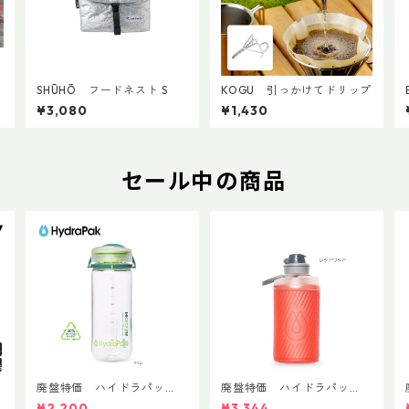
SHŪHŌ フードネスト S
KOGU 引っかけてドリップ
¥3,080
¥1,430
セール中の商品
T
廃盤特価 ハイドラパッ
廃盤特価 ハイドラパッ
ク リーコン ツイスト＆シ
ク フラックス 750ml
¥2,200
¥3,344