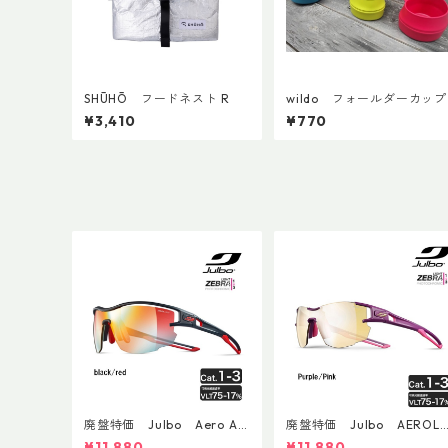
SHŪHŌ フードネスト R
wildo フォールダーカップ
¥3,410
¥770
廃盤特価 Julbo Aero Asi
廃盤特価 Julbo AEROLI
anFit
E AsianFit
¥11,880
¥11,880