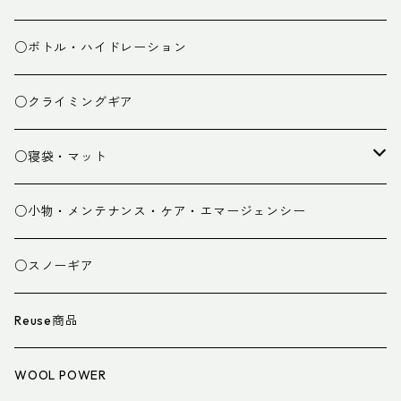
ミドルレイヤー
○ボトル・ハイドレーション
ベースレイヤー
○クライミングギア
パンツ
○寝袋・マット
グローブ
寝袋
○小物・メンテナンス・ケア・エマージェンシー
スパッツ・ゲイター
マット
○スノーギア
衣類小物
寝具小物
Reuse商品
アイウェア
WOOL POWER