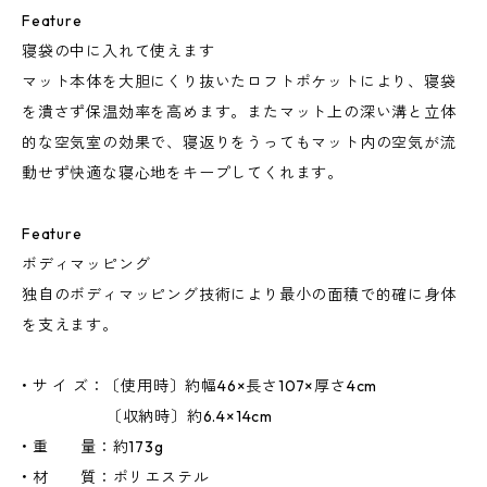
Feature
寝袋の中に入れて使えます
マット本体を大胆にくり抜いたロフトポケットにより、寝袋
を潰さず保温効率を高めます。またマット上の深い溝と立体
的な空気室の効果で、寝返りをうってもマット内の空気が流
動せず快適な寝心地をキープしてくれます。
Feature
ボディマッピング
独自のボディマッピング技術により最小の面積で的確に身体
を支えます。
• サ イ ズ：〔使用時〕約幅46×長さ107×厚さ4cm
〔収納時〕約6.4×14cm
• 重 量：約173g
• 材 質：ポリエステル