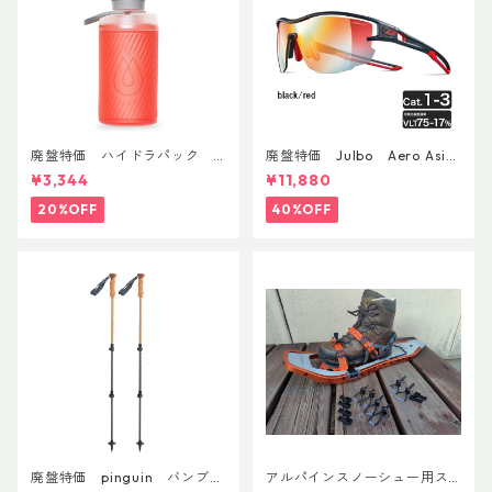
廃盤特価 ハイドラパック
廃盤特価 Julbo Aero Asia
フラックス 750ml
nFit
¥3,344
¥11,880
20%OFF
40%OFF
廃盤特価 pinguin バンブー
アルパインスノーシュー用ス