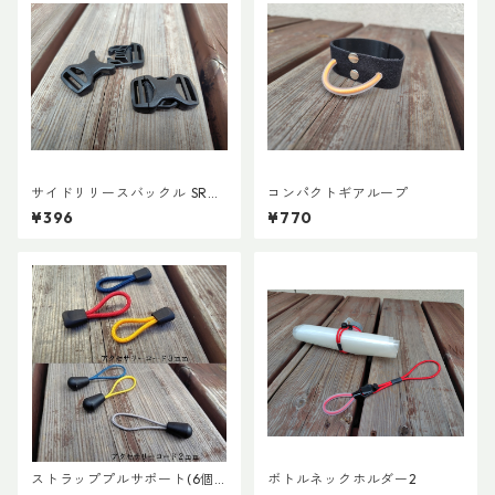
サイドリリースバックル SRG
コンパクトギアループ
MD 両引き 20mm (２個)
¥396
¥770
ストラッププルサポート(6個
ボトルネックホルダー2