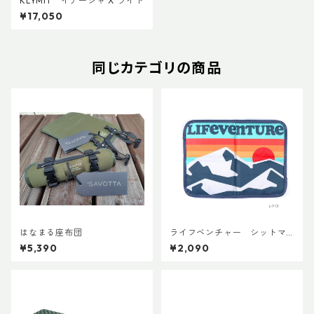
KLYMIT イナーシャ X ライト
¥17,050
同じカテゴリの商品
はなまる座布団
ライフベンチャー シットマ
ット
¥5,390
¥2,090