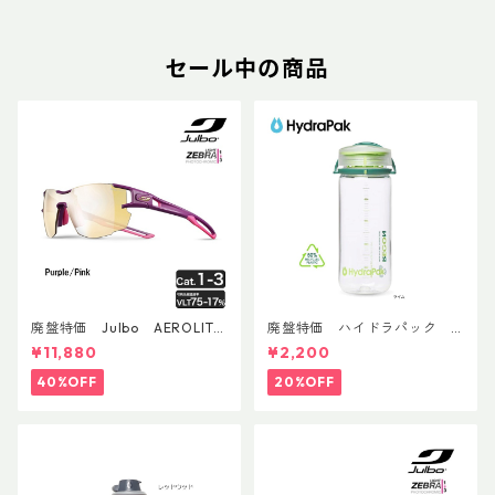
セール中の商品
廃盤特価 Julbo AEROLITE
廃盤特価 ハイドラパック
AsianFit
リーコン ツイスト＆シップ 50
¥11,880
¥2,200
0ml
40%OFF
20%OFF