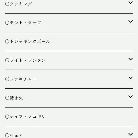
ザック
○クッキング
スタッフバッグ
クッカー
○テント・タープ
ザック小物
バーナー
テント
○トレッキングポール
カトラリー
タープ
○ライト・ランタン
クッキング小物
ペグ・ハンマー・小物
ライト
○ファニチャー
ランタン
テーブル
○焚き火
チェア
焚き火台
○ナイフ・ノコギリ
焚き火小物
○ウェア