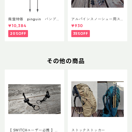
廃盤特価 pinguin バンブー
アルパインスノーシュー用ス
FLフォーム(ペア)
トラップキャッチ(ペア)
¥10,384
¥930
20%OFF
35%OFF
その他の商品
【 SWITCHユーザー必携 】ス
ストックストッカー