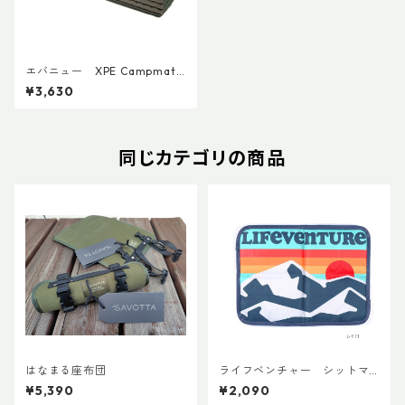
エバニュー XPE Campmat
EBA550
¥3,630
同じカテゴリの商品
はなまる座布団
ライフベンチャー シットマ
ット
¥5,390
¥2,090