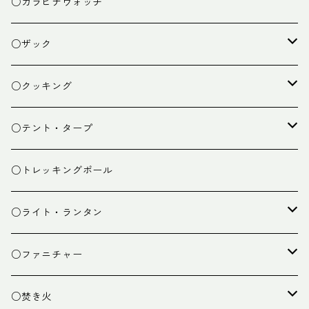
○カラビナウォッチ
○ザック
ザック
○クッキング
スタッフバッグ
クッカー
○テント・タープ
ザック小物
バーナー
テント
○トレッキングポール
カトラリー
タープ
○ライト・ランタン
クッキング小物
ペグ・ハンマー・小物
ライト
○ファニチャー
ランタン
テーブル
○焚き火