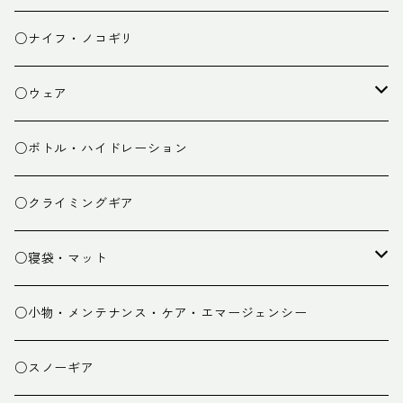
チェア
焚き火台
○ナイフ・ノコギリ
焚き火小物
○ウェア
ミドルレイヤー
○ボトル・ハイドレーション
ベースレイヤー
○クライミングギア
パンツ
○寝袋・マット
グローブ
寝袋
○小物・メンテナンス・ケア・エマージェンシー
スパッツ・ゲイター
マット
○スノーギア