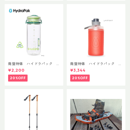
廃盤特価 ハイドラパック
廃盤特価 ハイドラパック
リーコン ツイスト＆シップ 50
フラックス 750ml
¥2,200
¥3,344
0ml
20%OFF
20%OFF