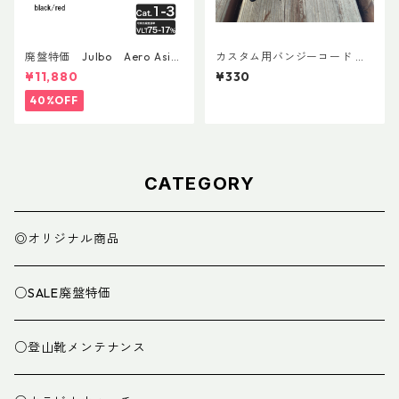
廃盤特価 Julbo Aero Asia
カスタム用バンジーコード 交
nFit
換ショックコード
¥11,880
¥330
40%OFF
CATEGORY
◎オリジナル商品
○SALE廃盤特価
○登山靴メンテナンス