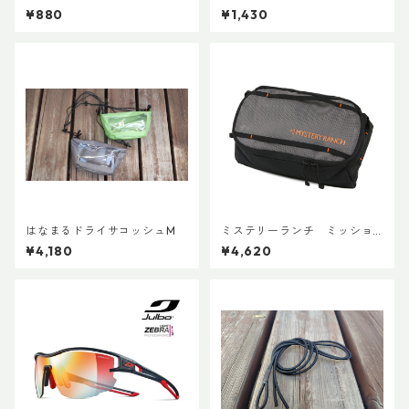
イッチ用アタッチメント(ペア)
¥880
¥1,430
はなまるドライサコッシュM
ミステリーランチ ミッショ
ンパッキングキューブ M ブ
¥4,180
¥4,620
ラック