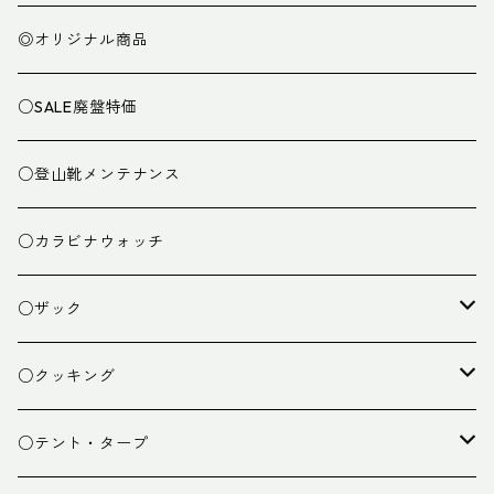
◎オリジナル商品
○SALE廃盤特価
○登山靴メンテナンス
○カラビナウォッチ
○ザック
ザック
○クッキング
スタッフバッグ
クッカー
○テント・タープ