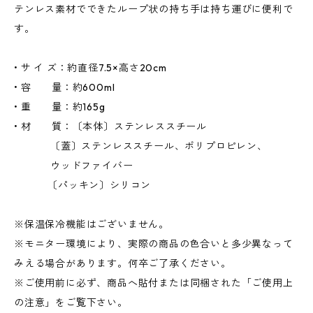
テンレス素材でできたループ状の持ち手は持ち運びに便利で
す。
• サ イ ズ：約直径7.5×高さ20cm
• 容 量：約600ml
• 重 量：約165g
• 材 質：〔本体〕ステンレススチール
〔蓋〕ステンレススチール、ポリプロピレン、
ウッドファイバー
〔パッキン〕シリコン
※保温保冷機能はございません。
※モニター環境により、実際の商品の色合いと多少異なって
みえる場合があります。何卒ご了承ください。
※ご使用前に必ず、商品へ貼付または同梱された「ご使用上
の注意」をご覧下さい。