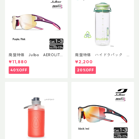
廃盤特価 Julbo AEROLITE
廃盤特価 ハイドラパック
AsianFit
リーコン ツイスト＆シップ 50
¥11,880
¥2,200
0ml
40%OFF
20%OFF