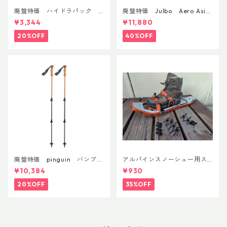
廃盤特価 ハイドラパック
廃盤特価 Julbo Aero Asia
フラックス 750ml
nFit
¥3,344
¥11,880
20%OFF
40%OFF
廃盤特価 pinguin バンブー
アルパインスノーシュー用ス
FLフォーム(ペア)
トラップキャッチ(ペア)
¥10,384
¥930
20%OFF
35%OFF