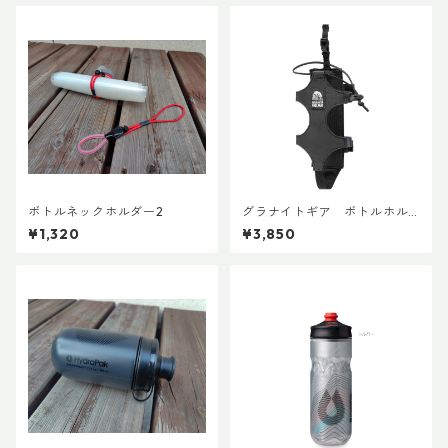
ボトルネックホルダー2
グラナイトギア ボトルホル
スター
¥1,320
¥3,850