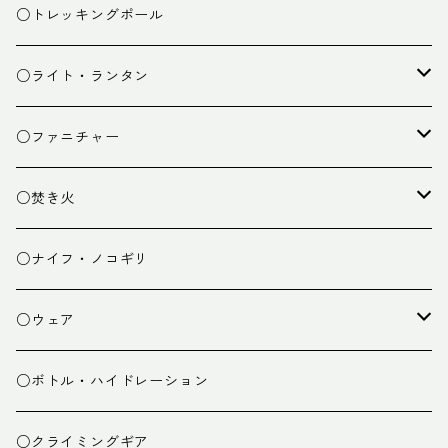
ザック小物
バーナー
テント
○トレッキングポール
カトラリー
タープ
○ライト・ランタン
クッキング小物
ペグ・ハンマー・小物
ライト
○ファニチャー
ランタン
テーブル
○焚き火
チェア
焚き火台
○ナイフ・ノコギリ
焚き火小物
○ウェア
ミドルレイヤー
○ボトル・ハイドレーション
ベースレイヤー
○クライミングギア