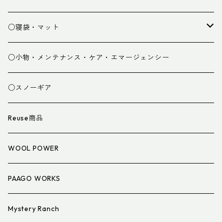
パンツ
○寝袋・マット
グローブ
寝袋
○小物・メンテナンス・ケア・エマージェンシー
スパッツ・ゲイター
マット
○スノーギア
衣類小物
寝具小物
Reuse商品
アイウェア
WOOL POWER
PAAGO WORKS
Mystery Ranch