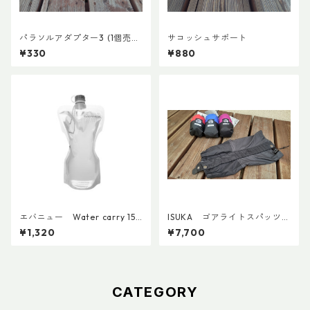
パラソルアダプター3 (1個売
サコッシュサポート
り)
¥330
¥880
エバニュー Water carry 150
ISUKA ゴアライトスパッツカ
0ml Grey
スタム BASE
¥1,320
¥7,700
CATEGORY