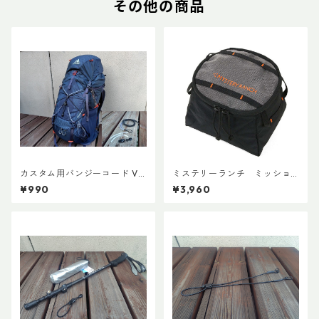
その他の商品
カスタム用バンジーコード Ve
ミステリーランチ ミッショ
r.3
ンパッキングキューブ S ブラ
¥990
¥3,960
ック