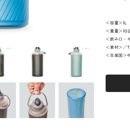
＜容量＞1L
＜重量＞10
＜飲み口・
＜素材＞／T
＜生産国＞