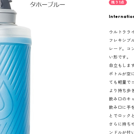
残り1点
Internatio
ウルトララ
フレキシブ
レード。コ
い形です。
自立もしま
ボトルが空
ても軽量で
より持ち歩
飲み口のキ
飲み口に手
とでロック
さらに持ち
ンドルが付