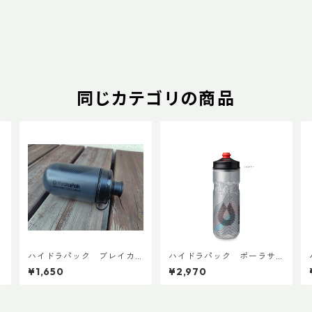
同じカテゴリの商品
ハイドラパック ブレイカ
ハイドラパック ポーラサ
ウェイマック 440ml (1本売
ージ 600ml
¥1,650
¥2,970
り)