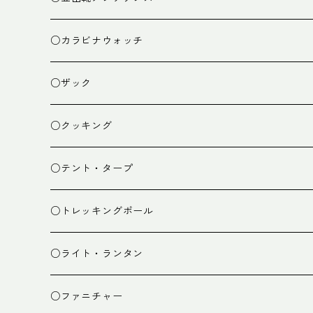
○カラビナウォッチ
○ザック
ザック
○クッキング
スタッフバッグ
クッカー
○テント・タープ
ザック小物
バーナー
テント
○トレッキングポール
カトラリー
タープ
○ライト・ランタン
クッキング小物
ペグ・ハンマー・小物
ライト
○ファニチャー