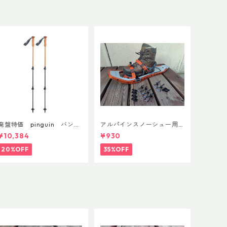
廃盤特価 pinguin バンブ
アルパインスノーシュー用
ーFLフォーム(ペア)
ストラップキャッチ(ペア)
¥10,384
¥930
20%OFF
35%OFF