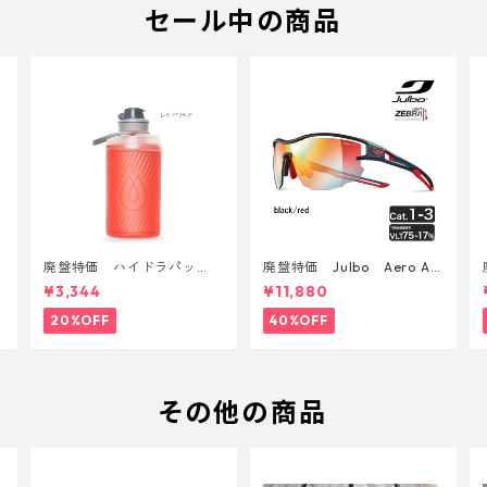
セール中の商品
廃盤特価 ハイドラパッ
廃盤特価 Julbo Aero Asi
ク フラックス 750ml
anFit
¥3,344
¥11,880
20%OFF
40%OFF
その他の商品