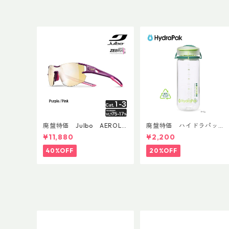
廃盤特価 Julbo AEROLIT
廃盤特価 ハイドラパッ
E AsianFit
ク リーコン ツイスト＆シ
¥11,880
¥2,200
ップ 500ml
40%OFF
20%OFF