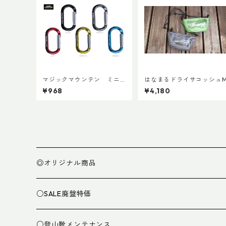
マジックマウンテン ミニ
はなまるドライサコッシュ
オーバルビナー
¥968
¥4,180
◎オリジナル商品
○SALE廃盤特価
○登山靴メンテナンス