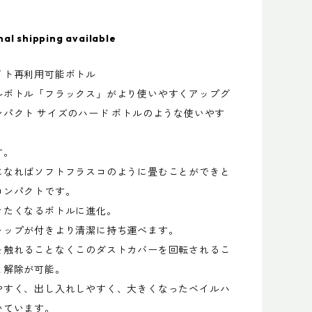
nal shipping available
イト再利用可能ボトル
ルボトル「フラックス」がより使いやすくアップグ
ンパクト サイズのハード ボトルのような使いやす
す。
になればソフトフラスコのように畳むことができと
コンパクトです。
きたくなるボトルに進化。
ャップが付きより清潔に持ち運べます。
を触れることなくこのダストカバーを回転されるこ
と解除が可能。
やすく、出し入れしやすく、大きくなったベイルハ
いています。