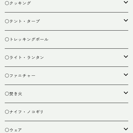
ザック
○クッキング
スタッフバッグ
クッカー
○テント・タープ
ザック小物
バーナー
テント
○トレッキングポール
カトラリー
タープ
○ライト・ランタン
クッキング小物
ペグ・ハンマー・小物
ライト
○ファニチャー
ランタン
テーブル
○焚き火
チェア
焚き火台
○ナイフ・ノコギリ
焚き火小物
○ウェア