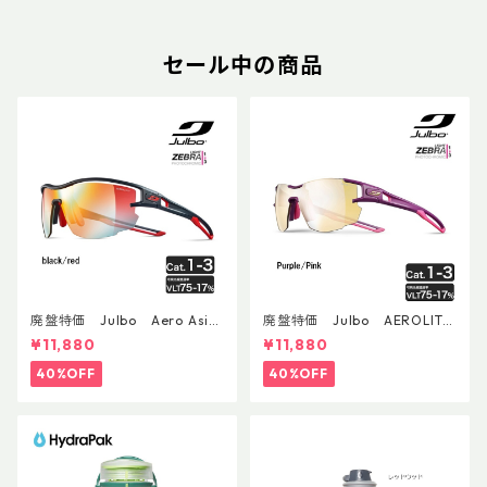
セール中の商品
廃盤特価 Julbo Aero Asia
廃盤特価 Julbo AEROLITE
nFit
AsianFit
¥11,880
¥11,880
40%OFF
40%OFF