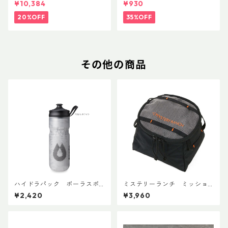
¥10,384
¥930
20%OFF
35%OFF
その他の商品
ハイドラパック ポーラスポ
ミステリーランチ ミッショ
ーツ 600ml
ンパッキングキューブ S ブラ
¥2,420
¥3,960
ック