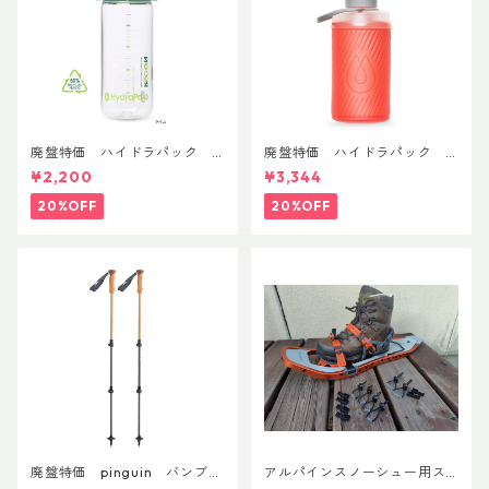
廃盤特価 ハイドラパック
廃盤特価 ハイドラパック
リーコン ツイスト＆シップ 50
フラックス 750ml
¥2,200
¥3,344
0ml
20%OFF
20%OFF
廃盤特価 pinguin バンブー
アルパインスノーシュー用ス
FLフォーム(ペア)
トラップキャッチ(ペア)