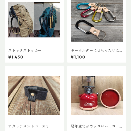
ストックストッカー
キーホルダーにはもったいな
いカラビナで作ったキーホル
¥1,430
¥1,100
ダー
アタッチメントベース３
経年変化がカッコいい！コー
ルマン・ランタン用ボトムレ