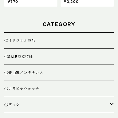
¥770
¥2,200
ザーカバー135mm
CATEGORY
◎オリジナル商品
○SALE廃盤特価
○登山靴メンテナンス
○カラビナウォッチ
○ザック