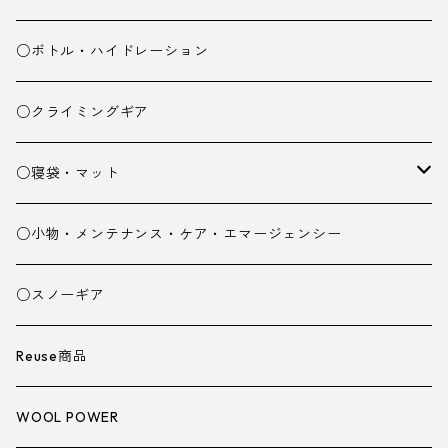
ミドルレイヤー
○ボトル・ハイドレーション
ベースレイヤー
○クライミングギア
パンツ
○寝袋・マット
グローブ
寝袋
○小物・メンテナンス・ケア・エマージェンシー
スパッツ・ゲイター
マット
○スノーギア
衣類小物
寝具小物
Reuse商品
アイウェア
WOOL POWER