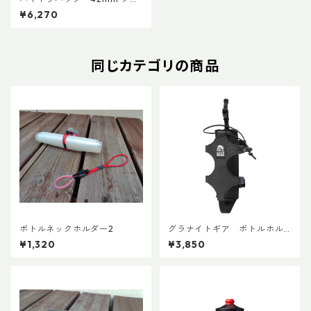
ルターキャップ
¥6,270
同じカテゴリの商品
ボトルネックホルダー2
グラナイトギア ボトルホル
スター
¥1,320
¥3,850