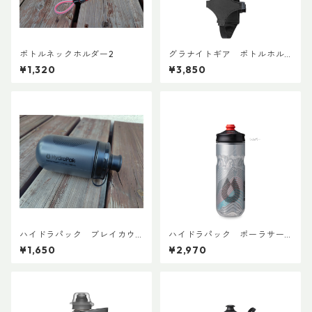
ボトルネックホルダー2
グラナイトギア ボトルホル
スター
¥1,320
¥3,850
ハイドラパック ブレイカウ
ハイドラパック ポーラサー
ェイマック 440ml (1本売り)
ジ 600ml
¥1,650
¥2,970