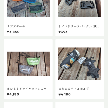
リブズポーチ
サイドリリースバックル SRG
MD 両引き 20mm (２個)
¥3,850
¥396
はなまるドライサコッシュM
はなまるボトルホルダー
¥4,180
¥4,180