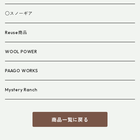
スパッツ・ゲイター
マット
○スノーギア
衣類小物
寝具小物
Reuse商品
アイウェア
WOOL POWER
PAAGO WORKS
Mystery Ranch
商品一覧に戻る