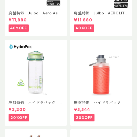
廃盤特価 Julbo Aero Asia
廃盤特価 Julbo AEROLITE
nFit
AsianFit
¥11,880
¥11,880
40%OFF
40%OFF
廃盤特価 ハイドラパック
廃盤特価 ハイドラパック
リーコン ツイスト＆シップ 50
フラックス 750ml
¥2,200
¥3,344
0ml
20%OFF
20%OFF