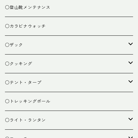
○登山靴メンテナンス
○カラビナウォッチ
○ザック
ザック
○クッキング
スタッフバッグ
クッカー
○テント・タープ
ザック小物
バーナー
テント
○トレッキングポール
カトラリー
タープ
○ライト・ランタン