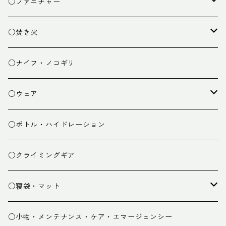
クッキング小物
ペグ・ハンマー・小物
ライト
○ファニチャー
ランタン
テーブル
○焚き火
チェア
焚き火台
○ナイフ・ノコギリ
焚き火小物
○ウェア
ミドルレイヤー
○ボトル・ハイドレーション
ベースレイヤー
○クライミングギア
パンツ
○寝袋・マット
グローブ
寝袋
○小物・メンテナンス・ケア・エマージェンシー