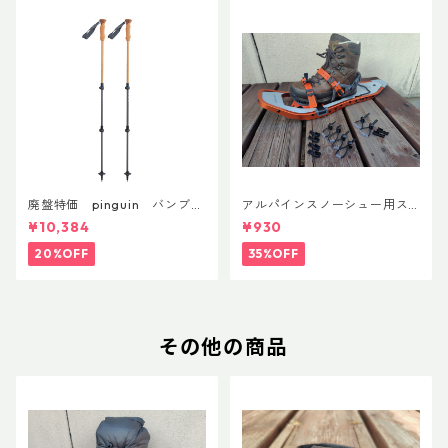
廃盤特価 pinguin バンブー
アルパインスノーシュー用ス
FLフォーム(ペア)
トラップキャッチ(ペア)
¥10,384
¥930
20%OFF
35%OFF
その他の商品