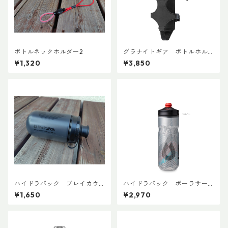
ボトルネックホルダー2
グラナイトギア ボトルホル
スター
¥1,320
¥3,850
ハイドラパック ブレイカウ
ハイドラパック ポーラサー
ェイマック 440ml (1本売り)
ジ 600ml
¥1,650
¥2,970