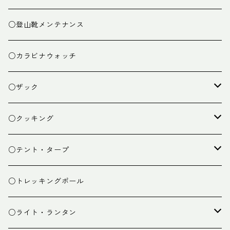
○登山靴メンテナンス
○カラビナウォッチ
○ザック
ザック
○クッキング
スタッフバッグ
クッカー
○テント・タープ
ザック小物
バーナー
テント
○トレッキングポール
カトラリー
タープ
○ライト・ランタン