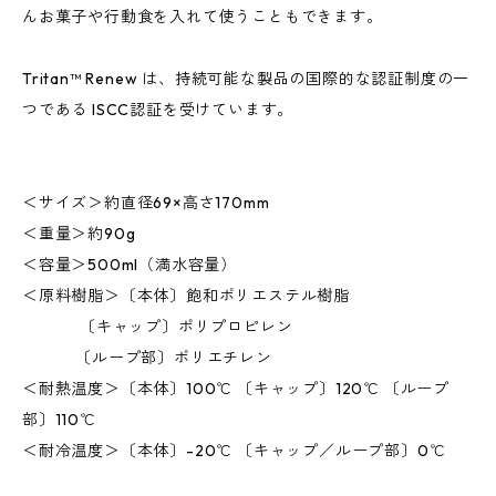
んお菓子や行動食を入れて使うこともできます。
Tritan™ Renew は、持続可能な製品の国際的な認証制度の一
つである ISCC認証を受けています。
＜サイズ＞約直径69×高さ170mm
＜重量＞約90g
＜容量＞500ml（満水容量）
＜原料樹脂＞〔本体〕飽和ポリエステル樹脂
〔キャップ〕ポリプロピレン
〔ループ部〕ポリエチレン
＜耐熱温度＞〔本体〕100℃ 〔キャップ〕120℃ 〔ループ
部〕110℃
＜耐冷温度＞〔本体〕-20℃ 〔キャップ／ループ部〕0℃