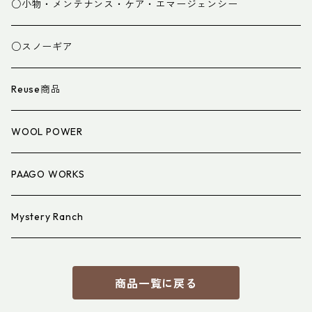
グローブ
寝袋
○小物・メンテナンス・ケア・エマージェンシー
スパッツ・ゲイター
マット
○スノーギア
衣類小物
寝具小物
Reuse商品
アイウェア
WOOL POWER
PAAGO WORKS
Mystery Ranch
商品一覧に戻る