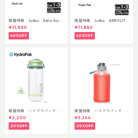
廃盤特価 Julbo Aero Asia
廃盤特価 Julbo AEROLITE
nFit
AsianFit
¥11,880
¥11,880
40%OFF
40%OFF
廃盤特価 ハイドラパック
廃盤特価 ハイドラパック
リーコン ツイスト＆シップ 50
フラックス 750ml
¥2,200
¥3,344
0ml
20%OFF
20%OFF