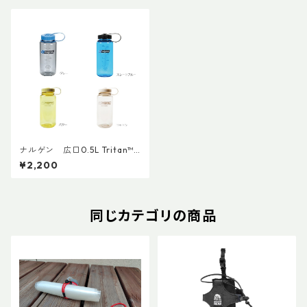
ナルゲン 広口0.5L Tritan™R
enew
¥2,200
同じカテゴリの商品