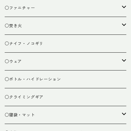
クッキング小物
ペグ・ハンマー・小物
ライト
○ファニチャー
ランタン
テーブル
○焚き火
チェア
焚き火台
○ナイフ・ノコギリ
焚き火小物
○ウェア
ミドルレイヤー
○ボトル・ハイドレーション
ベースレイヤー
○クライミングギア
パンツ
○寝袋・マット