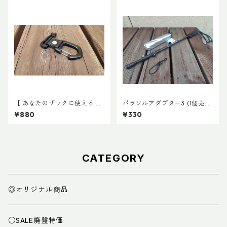
【 あなたのザックに使える 】
パラソルアダプター3 (1個売
キャッチ7
り)
¥880
¥330
CATEGORY
◎オリジナル商品
○SALE廃盤特価