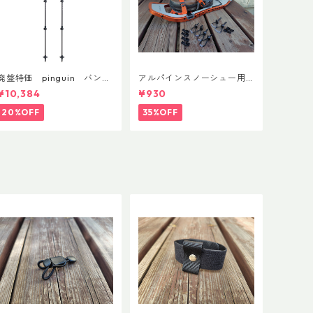
廃盤特価 pinguin バンブ
アルパインスノーシュー用
ーFLフォーム(ペア)
ストラップキャッチ(ペア)
¥10,384
¥930
20%OFF
35%OFF