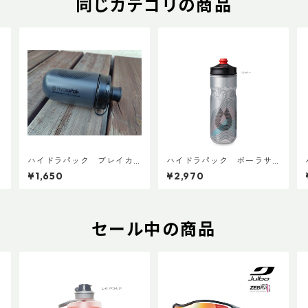
同じカテゴリの商品
ハイドラパック ブレイカ
ハイドラパック ポーラサ
ウェイマック 440ml (1本売
ージ 600ml
¥1,650
¥2,970
り)
セール中の商品