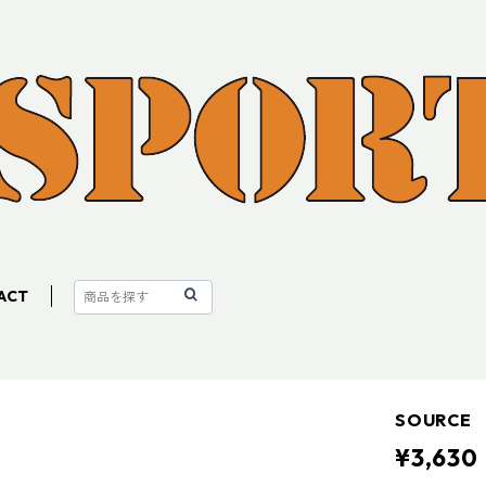
ACT
SOURC
¥3,630