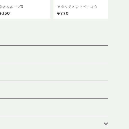
タオルループ3
アタッチメントベース３
¥330
¥770