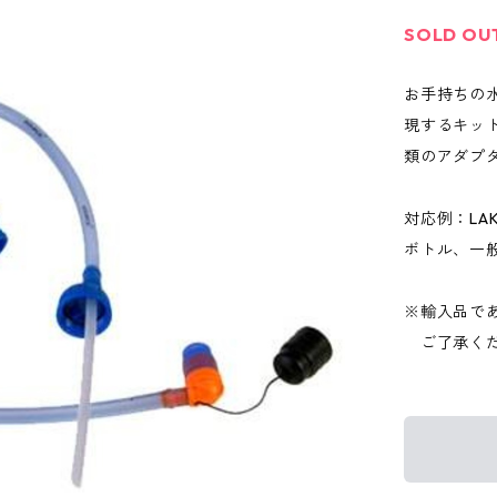
SOLD OU
お手持ちの
現するキット
類のアダプ
対応例：LA
ボトル、一般
※輸入品で
ご了承くだ