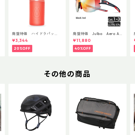
廃盤特価 ハイドラパッ
廃盤特価 Julbo Aero Asi
ク フラックス 750ml
anFit
¥3,344
¥11,880
20%OFF
40%OFF
その他の商品