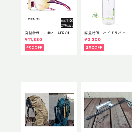
廃盤特価 Julbo AEROLIT
廃盤特価 ハイドラパッ
E AsianFit
ク リーコン ツイスト＆シ
¥11,880
¥2,200
ップ 500ml
40%OFF
20%OFF