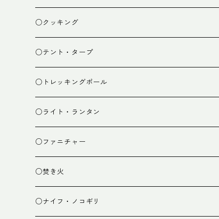
ザック
○クッキング
スタッフバッグ
クッカー
○テント・タープ
ザック小物
バーナー
テント
○トレッキングポール
カトラリー
タープ
○ライト・ランタン
クッキング小物
ペグ・ハンマー・小物
ライト
○ファニチャー
ランタン
テーブル
○焚き火
チェア
焚き火台
○ナイフ・ノコギリ