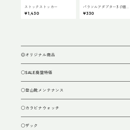
ストックストッカー
パラソルアダプター3 (1個売
り)
¥1,430
¥330
◎オリジナル商品
○SALE廃盤特価
○登山靴メンテナンス
○カラビナウォッチ
○ザック