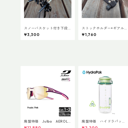
スノーバスケット付き下段
ストックホルダー+ギアルー
シャフト(ペア)
プ
¥3,300
¥1,760
廃盤特価 Julbo AEROLIT
廃盤特価 ハイドラパッ
E AsianFit
ク リーコン ツイスト＆シ
¥11,880
¥2,200