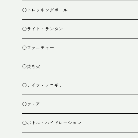
ザック小物
バーナー
テント
○トレッキングポール
カトラリー
タープ
○ライト・ランタン
クッキング小物
ペグ・ハンマー・小物
ライト
○ファニチャー
ランタン
テーブル
○焚き火
チェア
焚き火台
○ナイフ・ノコギリ
焚き火小物
○ウェア
ミドルレイヤー
○ボトル・ハイドレーション