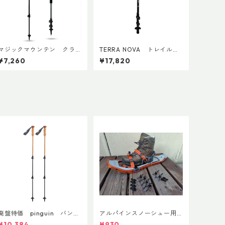
マジックマウンテン クラ
TERRA NOVA トレイルカ
ンプペアー(ペア)
ーボンADDカスタム Ver.2
¥7,260
¥17,820
(ペア)
廃盤特価 pinguin バンブ
アルパインスノーシュー用
ーFLフォーム(ペア)
ストラップキャッチ(ペア)
¥10,384
¥930