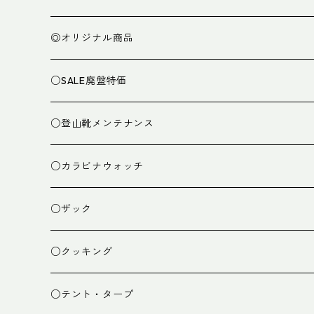
◎オリジナル商品
○SALE廃盤特価
○登山靴メンテナンス
○カラビナウォッチ
○ザック
ザック
○クッキング
スタッフバッグ
クッカー
○テント・タープ