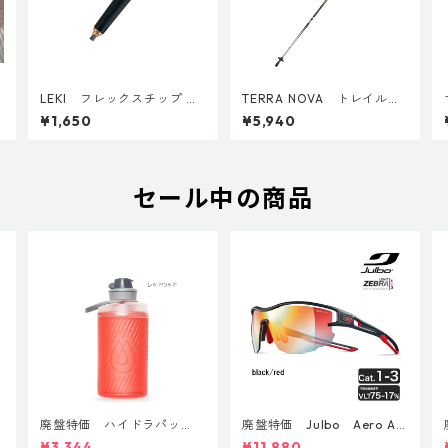
LEKI フレックスチップ Ｍ
TERRA NOVA トレイルエ
（1個）
リート(1本)
¥1,650
¥5,940
セール中の商品
廃盤特価 ハイドラパッ
廃盤特価 Julbo Aero Asi
ク フラックス 750ml
anFit
¥3,344
¥11,880