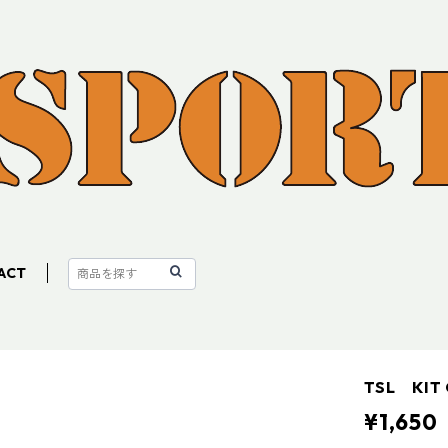
ACT
TSL KIT
¥1,650