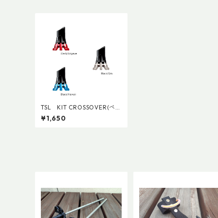
TSL KIT CROSSOVER(ペ
ア)
¥1,650