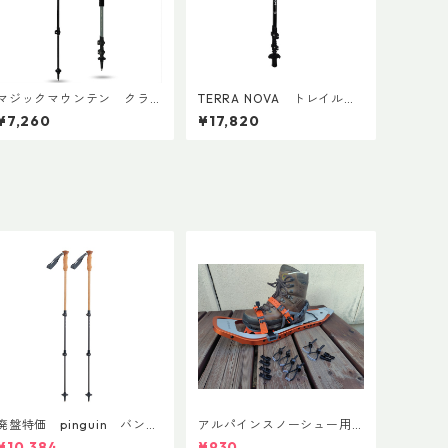
マジックマウンテン クラ
TERRA NOVA トレイルカ
ンプペアー(ペア)
ーボンADDカスタム Ver.2
¥7,260
¥17,820
(ペア)
廃盤特価 pinguin バンブ
アルパインスノーシュー用
ーFLフォーム(ペア)
ストラップキャッチ(ペア)
¥10,384
¥930