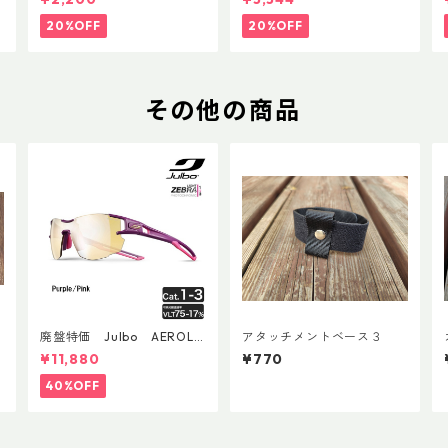
ップ 500ml
20%OFF
20%OFF
その他の商品
廃盤特価 Julbo AEROLIT
アタッチメントベース３
E AsianFit
¥11,880
¥770
40%OFF