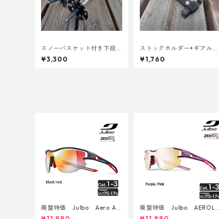
スノーバスケット付き下段
ストックホルダー+ギアルー
シャフト(ペア)
プ
¥3,300
¥1,760
廃盤特価 Julbo Aero Asi
廃盤特価 Julbo AEROLI
anFit
E AsianFit
¥11,880
¥11,880