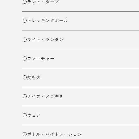
スタッフバッグ
クッカー
○テント・タープ
ザック小物
バーナー
テント
○トレッキングポール
カトラリー
タープ
○ライト・ランタン
クッキング小物
ペグ・ハンマー・小物
ライト
○ファニチャー
ランタン
テーブル
○焚き火
チェア
焚き火台
○ナイフ・ノコギリ
焚き火小物
○ウェア
ミドルレイヤー
○ボトル・ハイドレーション