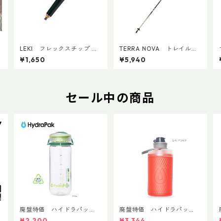
LEKI フレックスチップ Ｍ
TERRA NOVA トレイルエ
（1個）
リート(1本)
¥1,650
¥5,940
セール中の商品
T
廃盤特価 ハイドラパッ
廃盤特価 ハイドラパッ
ク リーコン ツイスト＆シ
ク フラックス 750ml
¥2,200
¥3,344