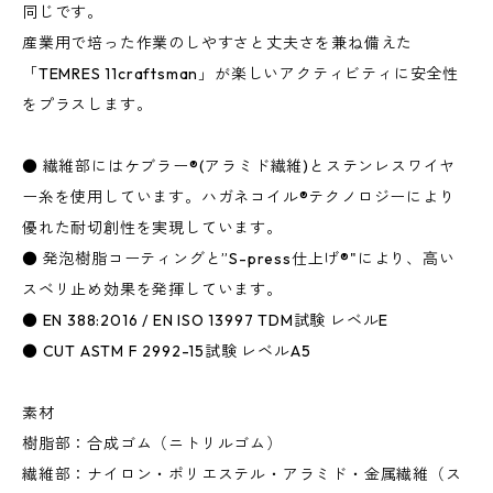
同じです。
産業用で培った作業のしやすさと丈夫さを兼ね備えた
「TEMRES 11craftsman」が楽しいアクティビティに安全性
をプラスします。
● 繊維部にはケブラー®(アラミド繊維)とステンレスワイヤ
ー糸を使用しています。ハガネコイル®テクノロジーにより
優れた耐切創性を実現しています。
● 発泡樹脂コーティングと”S-press仕上げ®"により、高い
スベリ止め効果を発揮しています。
● EN 388:2016 / EN ISO 13997 TDM試験 レベルE
● CUT ASTM F 2992-15試験 レベルA5
素材
樹脂部：合成ゴム（ニトリルゴム）
繊維部：ナイロン・ポリエステル・アラミド・金属繊維（ス