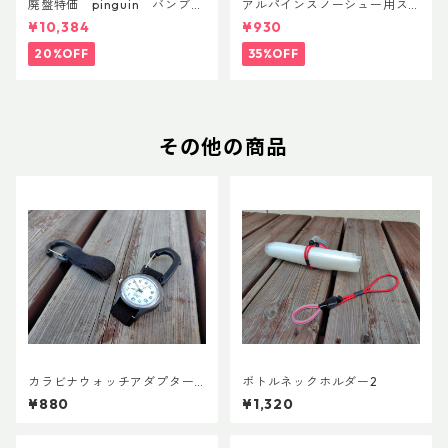
廃盤特価 pinguin バンブー
アルパインスノーシュー用ス
FLフォーム(ペア)
トラップキャッチ(ペア)
¥10,384
¥930
20%OFF
35%OFF
その他の商品
カラビナウォッチアダプターLi
ボトルネックホルダー2
te
¥880
¥1,320