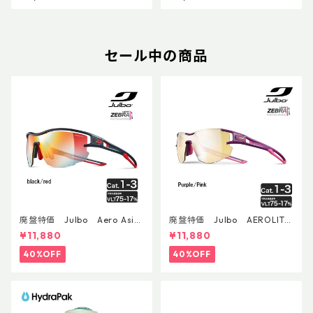
セール中の商品
廃盤特価 Julbo Aero Asia
廃盤特価 Julbo AEROLITE
nFit
AsianFit
¥11,880
¥11,880
40%OFF
40%OFF