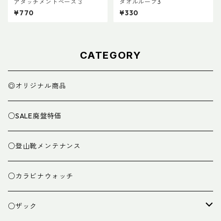
アタッチメントベース３
タオルループ3
¥770
¥330
CATEGORY
◎オリジナル商品
○SALE廃盤特価
○登山靴メンテナンス
○カラビナウォッチ
○ザック