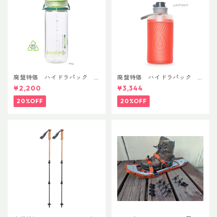
廃盤特価 ハイドラパック
廃盤特価 ハイドラパック
リーコン ツイスト＆シップ 50
フラックス 750ml
¥2,200
¥3,344
0ml
20%OFF
20%OFF