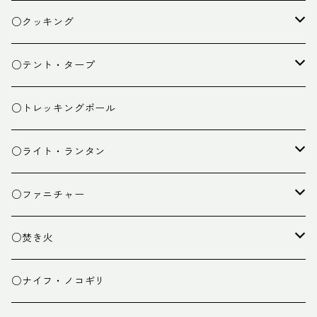
ザック
○クッキング
スタッフバッグ
クッカー
○テント・タープ
ザック小物
バーナー
テント
○トレッキングポール
カトラリー
タープ
○ライト・ランタン
クッキング小物
ペグ・ハンマー・小物
ライト
○ファニチャー
ランタン
テーブル
○焚き火
チェア
焚き火台
○ナイフ・ノコギリ