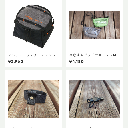
ミステリーランチ ミッショ
はなまるドライサコッシュM
ンパッキングキューブ S ブラ
¥3,960
¥4,180
ック