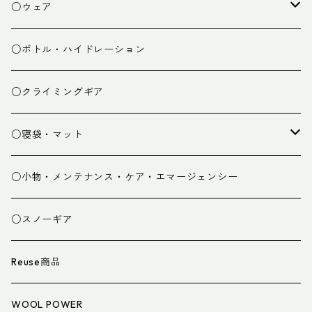
焚き火小物
○ウェア
ミドルレイヤー
○ボトル・ハイドレーション
ベースレイヤー
○クライミングギア
パンツ
○寝袋・マット
グローブ
寝袋
○小物・メンテナンス・ケア・エマージェンシー
スパッツ・ゲイター
マット
○スノーギア
衣類小物
寝具小物
Reuse商品
アイウェア
WOOL POWER