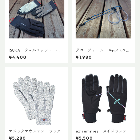
ISUKA ク－ルメッシュ トレ
グローブリーシュ Ver.4 (ペ
ッキンググロ－ブADDカスタ
ア)
¥4,400
¥1,980
ム
マジックマウンテン ラック
extremities メイズランナー
ナーグローブ
グローブ
¥5,280
¥5,500