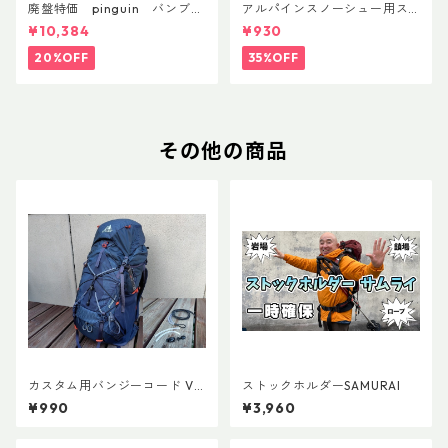
廃盤特価 pinguin バンブー
アルパインスノーシュー用ス
FLフォーム(ペア)
トラップキャッチ(ペア)
¥10,384
¥930
20%OFF
35%OFF
その他の商品
カスタム用バンジーコード Ve
ストックホルダーSAMURAI
r.3
¥990
¥3,960