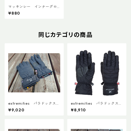
マッキンレー インナーグロ
ーブ
¥880
同じカテゴリの商品
extremities パラドックスウ
extremities パラドックスウ
ォータープルーフグローブ は
ォータープルーフグローブ
¥9,020
¥8,910
なまるカスタム