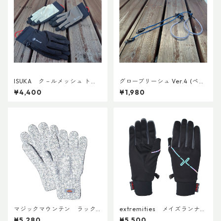
ISUKA ク－ルメッシュ トレ
グローブリーシュ Ver.4 (ペ
ッキンググロ－ブADDカスタ
ア)
¥4,400
¥1,980
ム
マジックマウンテン ラック
extremities メイズランナー
ナーグローブ
グローブ
¥5,280
¥5,500