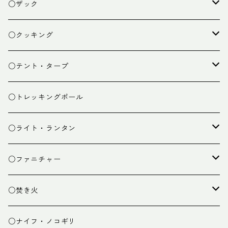
○ザック
ザック
○クッキング
スタッフバッグ
クッカー
○テント・タープ
ザック小物
バーナー
テント
○トレッキングポール
カトラリー
タープ
○ライト・ランタン
クッキング小物
ペグ・ハンマー・小物
ライト
○ファニチャー
ランタン
テーブル
○焚き火
チェア
焚き火台
○ナイフ・ノコギリ