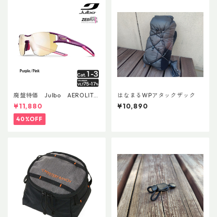
廃盤特価 Julbo AEROLITE
はなまるWPアタックザック
AsianFit
¥11,880
¥10,890
40%OFF