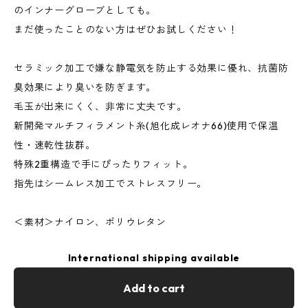
のインナーグローブとしても。
まだ使ったことのない方はぜひお試しください！
セラミック加工で嫌な静電気を防止する効果に優れ、抗菌防
臭効果により臭いを防ぎます。
毛玉が出来にくく、非常に丈夫です。
新開発マルチフィラメント糸(旭化成レオナ66)使用で保温
性・速乾性抜群。
特殊2重構造で手にぴったりフィット。
指先はシームレス加工でストレスフリー。
＜素材＞ナイロン、ポリウレタン
International shipping available
Add to cart