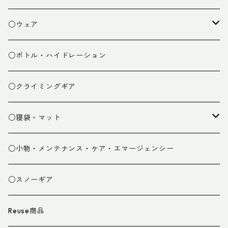
焚き火小物
○ウェア
ミドルレイヤー
○ボトル・ハイドレーション
ベースレイヤー
○クライミングギア
パンツ
○寝袋・マット
グローブ
寝袋
○小物・メンテナンス・ケア・エマージェンシー
スパッツ・ゲイター
マット
○スノーギア
衣類小物
寝具小物
Reuse商品