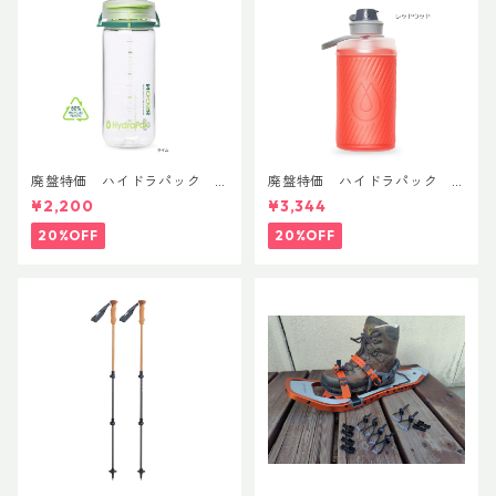
廃盤特価 ハイドラパック
廃盤特価 ハイドラパック
リーコン ツイスト＆シップ 50
フラックス 750ml
¥2,200
¥3,344
0ml
20%OFF
20%OFF