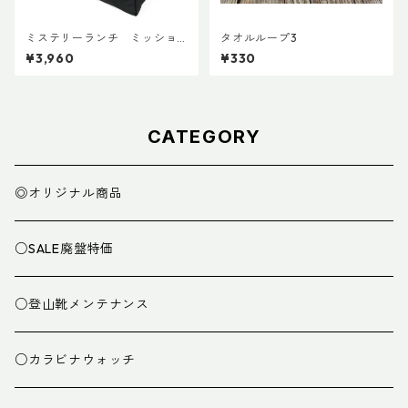
ミステリーランチ ミッショ
タオルループ3
ンパッキングキューブ S ブラ
¥3,960
¥330
ック
CATEGORY
◎オリジナル商品
○SALE廃盤特価
○登山靴メンテナンス
○カラビナウォッチ