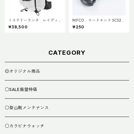
ミステリーランチ レイディ
NIFCO コードエンド SCS2
ックス47
(5個入り)
¥38,500
¥250
CATEGORY
◎オリジナル商品
○SALE廃盤特価
○登山靴メンテナンス
○カラビナウォッチ