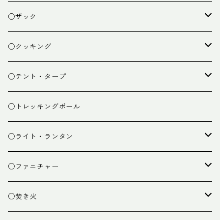
○ザック
ザック
○クッキング
スタッフバッグ
クッカー
○テント・タープ
ザック小物
バーナー
テント
○トレッキングポール
カトラリー
タープ
○ライト・ランタン
クッキング小物
ペグ・ハンマー・小物
ライト
○ファニチャー
ランタン
テーブル
○焚き火