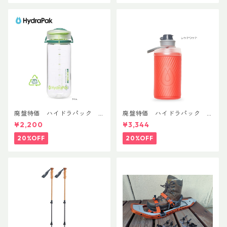
廃盤特価 ハイドラパック
廃盤特価 ハイドラパック
リーコン ツイスト＆シップ 50
フラックス 750ml
¥2,200
¥3,344
0ml
20%OFF
20%OFF