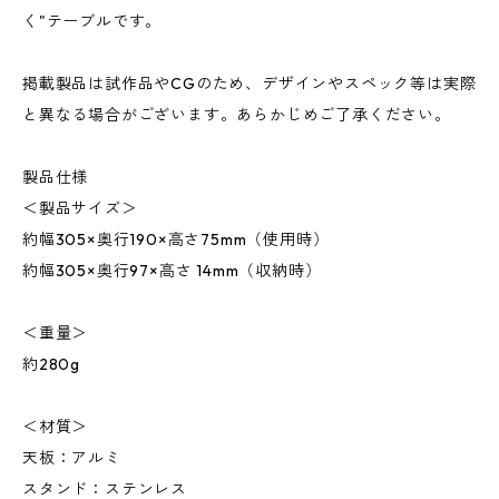
く"テーブルです。
掲載製品は試作品やCGのため、デザインやスペック等は実際
と異なる場合がございます。あらかじめご了承ください。
製品仕様
＜製品サイズ＞
約幅305×奥行190×高さ75mm（使用時）
約幅305×奥行97×高さ 14mm（収納時）
＜重量＞
約280g
＜材質＞
天板：アルミ
スタンド：ステンレス