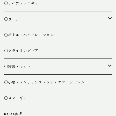
チェア
焚き火台
○ナイフ・ノコギリ
焚き火小物
○ウェア
ミドルレイヤー
○ボトル・ハイドレーション
ベースレイヤー
○クライミングギア
パンツ
○寝袋・マット
グローブ
寝袋
○小物・メンテナンス・ケア・エマージェンシー
スパッツ・ゲイター
マット
○スノーギア
衣類小物
寝具小物
Reuse商品