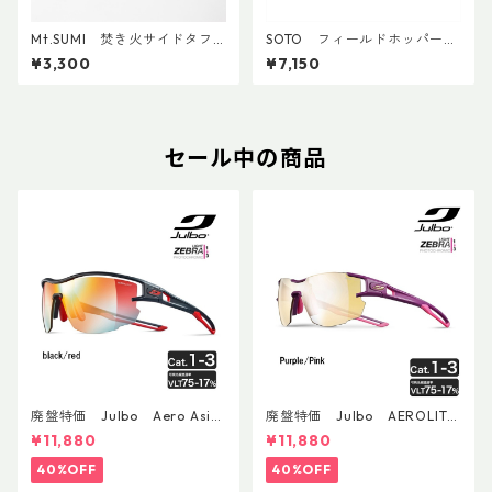
Mt.SUMI 焚き火サイドタフ
SOTO フィールドホッパー
テーブルミニ
ST-630
¥3,300
¥7,150
セール中の商品
廃盤特価 Julbo Aero Asia
廃盤特価 Julbo AEROLITE
nFit
AsianFit
¥11,880
¥11,880
40%OFF
40%OFF