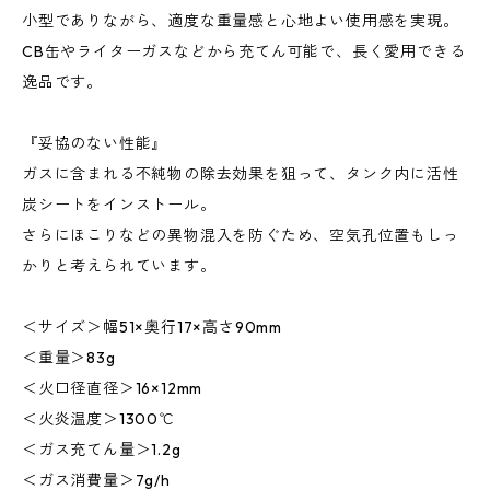
小型でありながら、適度な重量感と心地よい使用感を実現。
CB缶やライターガスなどから充てん可能で、長く愛用できる
逸品です。
『妥協のない性能』
ガスに含まれる不純物の除去効果を狙って、タンク内に活性
炭シートをインストール。
さらにほこりなどの異物混入を防ぐため、空気孔位置もしっ
かりと考えられています。
＜サイズ＞幅51×奥行17×高さ90mm
＜重量＞83g
＜火口径直径＞16×12mm
＜火炎温度＞1300℃
＜ガス充てん量＞1.2g
＜ガス消費量＞7g/h