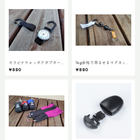
カラビナウォッチアダプターLi
1kg余裕で吊るせるマグネット
te
キーホルダー
¥880
¥880