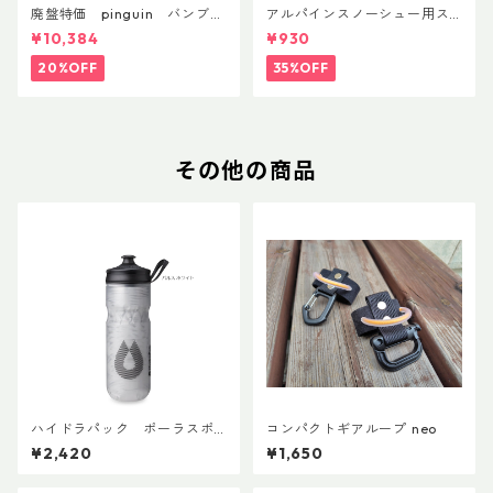
廃盤特価 pinguin バンブー
アルパインスノーシュー用ス
FLフォーム(ペア)
トラップキャッチ(ペア)
¥10,384
¥930
20%OFF
35%OFF
その他の商品
ハイドラパック ポーラスポ
コンパクトギアループ neo
ーツ 600ml
¥2,420
¥1,650