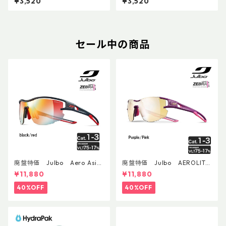
¥3,520
¥3,520
セール中の商品
廃盤特価 Julbo Aero Asia
廃盤特価 Julbo AEROLITE
nFit
AsianFit
¥11,880
¥11,880
40%OFF
40%OFF