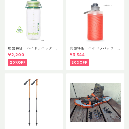
廃盤特価 ハイドラパック
廃盤特価 ハイドラパック
リーコン ツイスト＆シップ 50
フラックス 750ml
¥2,200
¥3,344
0ml
20%OFF
20%OFF