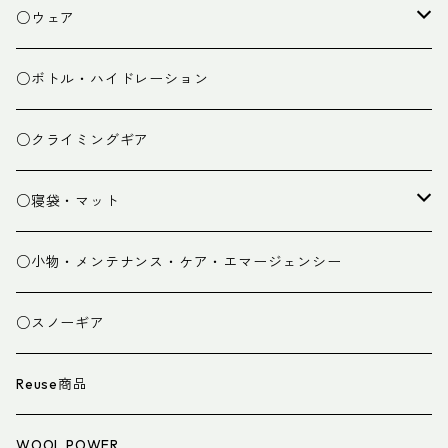
焚き火小物
○ウェア
ミドルレイヤー
○ボトル・ハイドレーション
ベースレイヤー
○クライミングギア
パンツ
○寝袋・マット
グローブ
寝袋
○小物・メンテナンス・ケア・エマージェンシー
スパッツ・ゲイター
マット
○スノーギア
衣類小物
寝具小物
Reuse商品
アイウェア
WOOL POWER