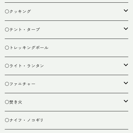
ザック
○クッキング
スタッフバッグ
クッカー
○テント・タープ
ザック小物
バーナー
テント
○トレッキングポール
カトラリー
タープ
○ライト・ランタン
クッキング小物
ペグ・ハンマー・小物
ライト
○ファニチャー
ランタン
テーブル
○焚き火
チェア
焚き火台
○ナイフ・ノコギリ