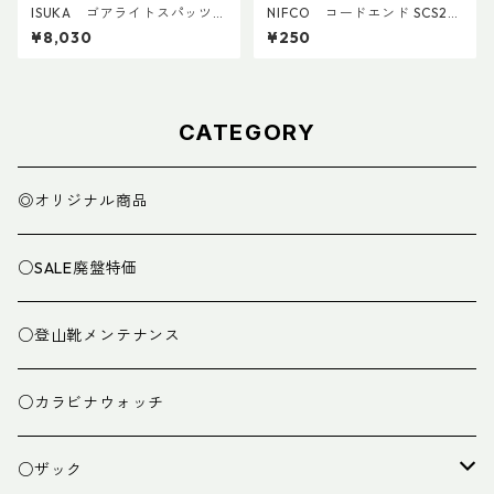
ISUKA ゴアライトスパッツカ
NIFCO コードエンド SCS2
スタム STD
(5個入り)
¥8,030
¥250
CATEGORY
◎オリジナル商品
○SALE廃盤特価
○登山靴メンテナンス
○カラビナウォッチ
○ザック