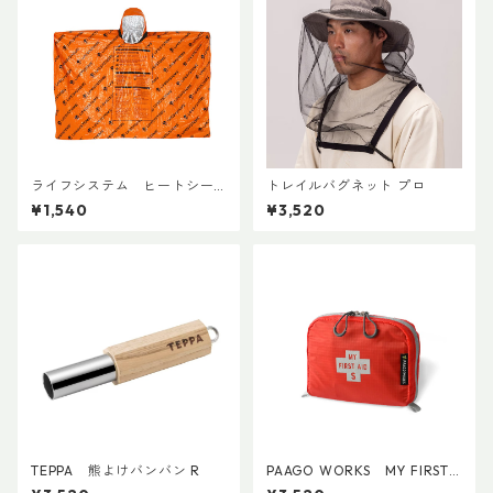
ライフシステム ヒートシー
トレイルバグネット プロ
ルドポンチョ
¥1,540
¥3,520
TEPPA 熊よけバンバン R
PAAGO WORKS MY FIRST
AID S