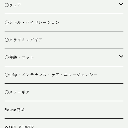
焚き火小物
○ウェア
ミドルレイヤー
○ボトル・ハイドレーション
ベースレイヤー
○クライミングギア
パンツ
○寝袋・マット
グローブ
寝袋
○小物・メンテナンス・ケア・エマージェンシー
スパッツ・ゲイター
マット
○スノーギア
衣類小物
寝具小物
Reuse商品
アイウェア
WOOL POWER