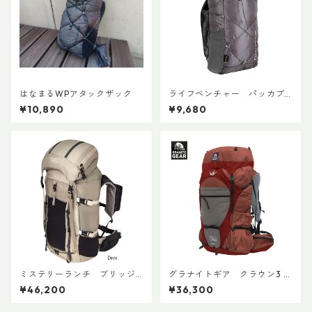
はなまるWPアタックザック
ライフベンチャー パッカブ
ルWPバックパック
¥10,890
¥9,680
ミステリーランチ ブリッジ
グラナイトギア クラウン3 4
ャー 45 ウィメンズ
0 ECO
¥46,200
¥36,300