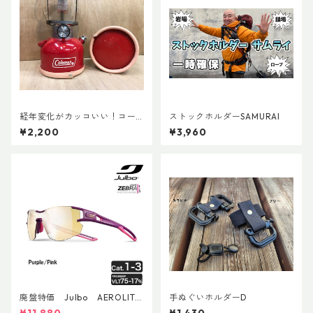
経年変化がカッコいい！コー
ストックホルダーSAMURAI
ルマン・ランタン用ボトムレ
¥2,200
¥3,960
ザーカバー135mm
廃盤特価 Julbo AEROLITE
手ぬぐいホルダーD
AsianFit