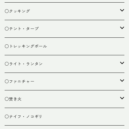
ザック
○クッキング
スタッフバッグ
クッカー
○テント・タープ
ザック小物
バーナー
テント
○トレッキングポール
カトラリー
タープ
○ライト・ランタン
クッキング小物
ペグ・ハンマー・小物
ライト
○ファニチャー
ランタン
テーブル
○焚き火
チェア
焚き火台
○ナイフ・ノコギリ