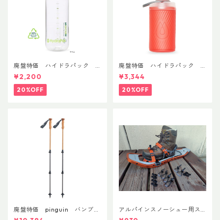
廃盤特価 ハイドラパック
廃盤特価 ハイドラパック
リーコン ツイスト＆シップ 50
フラックス 750ml
¥2,200
¥3,344
0ml
20%OFF
20%OFF
廃盤特価 pinguin バンブー
アルパインスノーシュー用ス
FLフォーム(ペア)
トラップキャッチ(ペア)