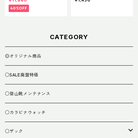
¥11,880
¥1,430
40%OFF
CATEGORY
◎オリジナル商品
○SALE廃盤特価
○登山靴メンテナンス
○カラビナウォッチ
○ザック