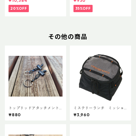
¥10,384
¥930
20%OFF
35%OFF
その他の商品
トップリッドアタッチメント
ミステリーランチ ミッショ
(ペア)
ンパッキングキューブ S ブラ
¥880
¥3,960
ック