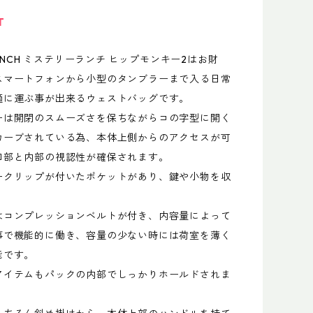
T
YRANCH ミステリーランチ ヒップモンキー2はお財
スマートフォンから小型のタンブラーまで入る日常
適に運ぶ事が出来るウェストバッグです。
ーは開閉のスムーズさを保ちながらコの字型に開く
カーブされている為、本体上側からのアクセスが可
口部と内部の視認性が確保されます。
ークリップが付いたポケットがあり、鍵や小物を収
。
はコンプレッションベルトが付き、内容量によって
事で機能的に働き、容量の少ない時には荷室を薄く
能です。
アイテムもパックの内部でしっかりホールドされま