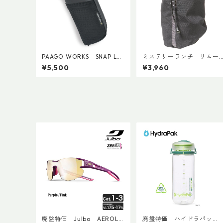
PAAGO WORKS SNAP Lef
ミステリーランチ リムー
ty
バブルウォーターボトルポ
¥5,500
¥3,960
ケット
廃盤特価 Julbo AEROLIT
廃盤特価 ハイドラパッ