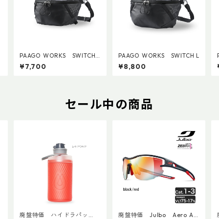
PAAGO WORKS SWITCH
PAAGO WORKS SWITCH L
M
¥7,700
¥8,800
セール中の商品
廃盤特価 ハイドラパッ
廃盤特価 Julbo Aero Asi