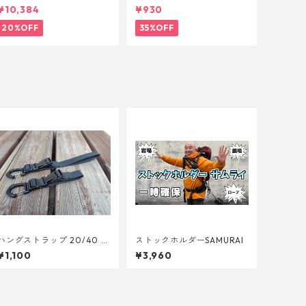
ーFLフォーム(ペア)
ストラップキャッチ(ペア)
¥10,384
¥930
20%OFF
35%OFF
ハングストラップ 20/40 (1
ストックホルダーSAMURAI
本)
¥1,100
¥3,960