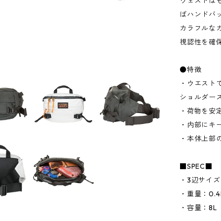
ウェストは
ばハンドバ
カラフルな
視認性を確
●特徴
・ウエスト
ショルダー
・荷物を安
・内部にキ
・本体上部
■SPEC■
・3辺サイズ：
・重量：0.4
・容量：8L