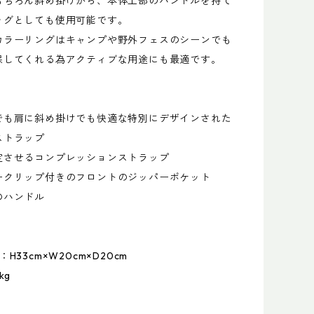
もちろん斜め掛けから、本体上部のハンドルを持て
ッグとしても使用可能です。
カラーリングはキャンプや野外フェスのシーンでも
保してくれる為アクティブな用途にも最適です。
でも肩に斜め掛けでも快適な特別にデザインされた
ストラップ
定させるコンプレッションストラップ
ークリップ付きのフロントのジッパーポケット
のハンドル
H33cm×W20cm×D20cm
kg