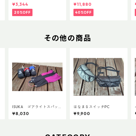
ク フラックス 750ml
anFit
¥3,344
¥11,880
20%OFF
40%OFF
その他の商品
ISUKA ゴアライトスパッツ
はなまるスイッチPC
カスタム STD
¥8,030
¥9,900