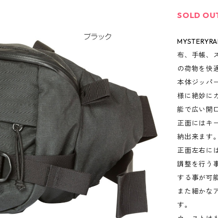
SOLD OU
MYSTER
布、手帳、
の荷物を快
本体ジッパ
様に絶妙に
能で広い開
正面にはキ
納出来ます
正面左右に
調整を行う
する事が可
また細かな
す。