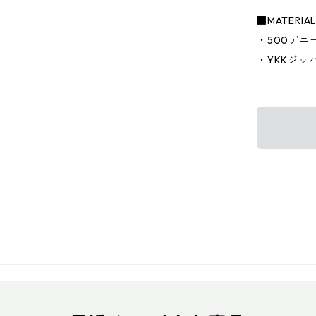
■MATERIA
・500デニ
・YKKジッ