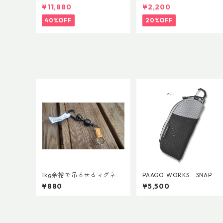
E AsianFit
ク リーコン ツイスト＆シ
¥11,880
¥2,200
ップ 500ml
40%OFF
20%OFF
1kg余裕で吊るせるマグネッ
PAAGO WORKS SNAP
トキーホルダー
¥880
¥5,500