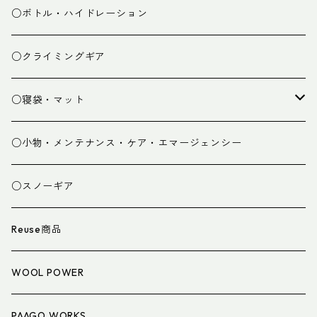
ミドルレイヤー
○ボトル・ハイドレーション
ベースレイヤー
○クライミングギア
パンツ
○寝袋・マット
グローブ
寝袋
○小物・メンテナンス・ケア・エマージェンシー
スパッツ・ゲイター
マット
○スノーギア
衣類小物
寝具小物
Reuse商品
アイウェア
WOOL POWER
PAAGO WORKS