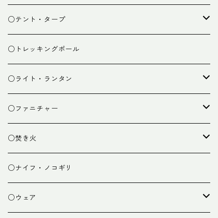
スタッフバッグ
クッカー
○テント・タープ
ザック小物
バーナー
テント
○トレッキングポール
カトラリー
タープ
○ライト・ランタン
クッキング小物
ペグ・ハンマー・小物
ライト
○ファニチャー
ランタン
テーブル
○焚き火
チェア
焚き火台
○ナイフ・ノコギリ
焚き火小物
○ウェア