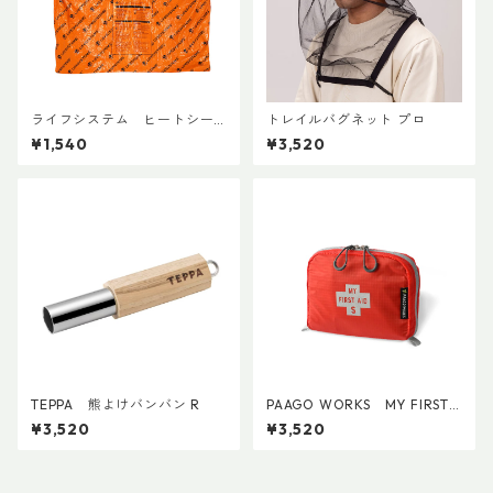
ライフシステム ヒートシー
トレイルバグネット プロ
ルドポンチョ
¥1,540
¥3,520
TEPPA 熊よけバンバン R
PAAGO WORKS MY FIRST
AID S
¥3,520
¥3,520