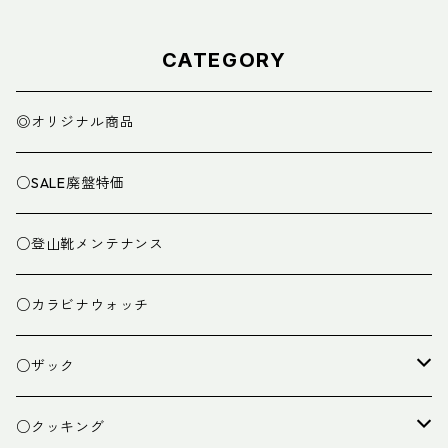
CATEGORY
◎オリジナル商品
○SALE廃盤特価
○登山靴メンテナンス
○カラビナウォッチ
○ザック
ザック
○クッキング