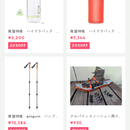
廃盤特価 ハイドラパック
廃盤特価 ハイドラパック
リーコン ツイスト＆シップ 50
フラックス 750ml
¥2,200
¥3,344
0ml
20%OFF
20%OFF
廃盤特価 pinguin バンブー
アルパインスノーシュー用ス
FLフォーム(ペア)
トラップキャッチ(ペア)
¥10,384
¥930