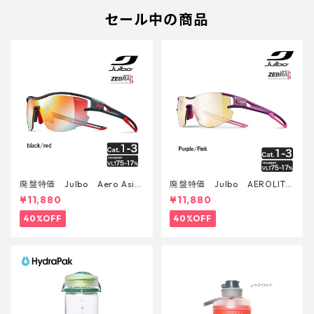
セール中の商品
廃盤特価 Julbo Aero Asia
廃盤特価 Julbo AEROLITE
nFit
AsianFit
¥11,880
¥11,880
40%OFF
40%OFF