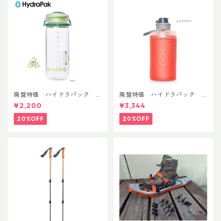
廃盤特価 ハイドラパック
廃盤特価 ハイドラパック
リーコン ツイスト＆シップ 50
フラックス 750ml
¥2,200
¥3,344
0ml
20%OFF
20%OFF