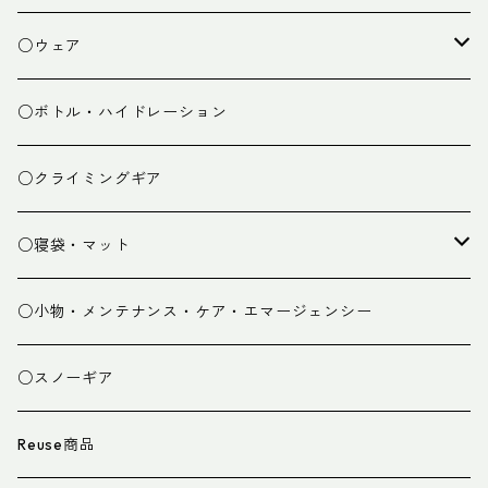
焚き火小物
○ウェア
ミドルレイヤー
○ボトル・ハイドレーション
ベースレイヤー
○クライミングギア
パンツ
○寝袋・マット
グローブ
寝袋
○小物・メンテナンス・ケア・エマージェンシー
スパッツ・ゲイター
マット
○スノーギア
衣類小物
寝具小物
Reuse商品