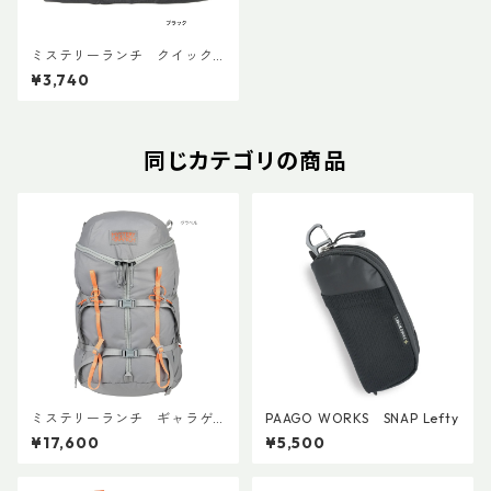
ミステリーランチ クイック
アタッチボイドバッグ スモー
¥3,740
ル
同じカテゴリの商品
ミステリーランチ ギャラゲ
PAAGO WORKS SNAP Lefty
ーター20
¥17,600
¥5,500