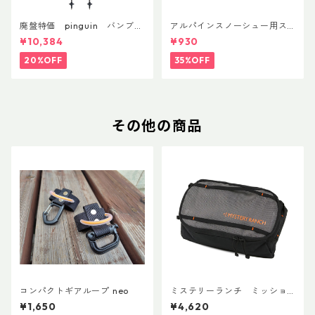
廃盤特価 pinguin バンブー
アルパインスノーシュー用ス
FLフォーム(ペア)
トラップキャッチ(ペア)
¥10,384
¥930
20%OFF
35%OFF
その他の商品
コンパクトギアループ neo
ミステリーランチ ミッショ
ンパッキングキューブ M ブ
¥1,650
¥4,620
ラック