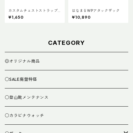
カスタムチェストストラップ V
はなまるWPアタックザック
er.2
¥1,650
¥10,890
CATEGORY
◎オリジナル商品
○SALE廃盤特価
○登山靴メンテナンス
○カラビナウォッチ