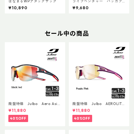
はなまるWPアタックザック
ライフベンチャー パッカブ
ルWPバックパック
¥10,890
¥9,680
セール中の商品
廃盤特価 Julbo Aero Asia
廃盤特価 Julbo AEROLITE
nFit
AsianFit
¥11,880
¥11,880
40%OFF
40%OFF