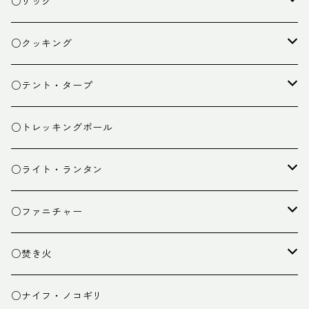
○ザック
ザック
○クッキング
スタッフバッグ
クッカー
○テント・タープ
ザック小物
バーナー
テント
○トレッキングポール
カトラリー
タープ
○ライト・ランタン
クッキング小物
ペグ・ハンマー・小物
ライト
○ファニチャー
ランタン
テーブル
○焚き火
チェア
焚き火台
○ナイフ・ノコギリ