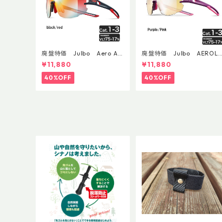
廃盤特価 Julbo Aero Asi
廃盤特価 Julbo AEROLI
anFit
E AsianFit
¥11,880
¥11,880
40%OFF
40%OFF