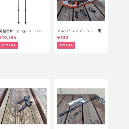
廃盤特価 pinguin バンブ
アルパインスノーシュー用
ーFLフォーム(ペア)
ストラップキャッチ(ペア)
¥10,384
¥930
20%OFF
35%OFF