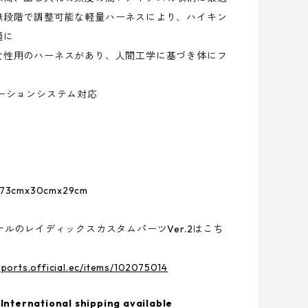
無段階で調整可能な軽量ハーネスにより、ハイキン
適に
女性用のハーネスがあり、人間工学に基づき体にフ
レーションシステム対応
3cmx30cmx29cm
ナルのレイディックスカスタムパーツVer.2はこち
sports.official.ec/items/102075014
International shipping available