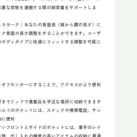
必要な荷物を運搬する際の耐荷重をサポートしま
ュラヨーク｜あなたの背面長（肩から腰の長さ）に
ック背面の長さ調整をすることができます。ユーザ
のボディタイプに快適にフィットする調整を可能に
をオフセンターにすることで、アクセスがより便利
付きでリッドで貴重品を手近な場所に収納できます
ベルトのポケットには、スナックや携帯電話、サン
納に便利
すいフロントとサイドのポケットには、薄手のレイ
水筒、出し入れの頻度の高いアイテムの収納に最適