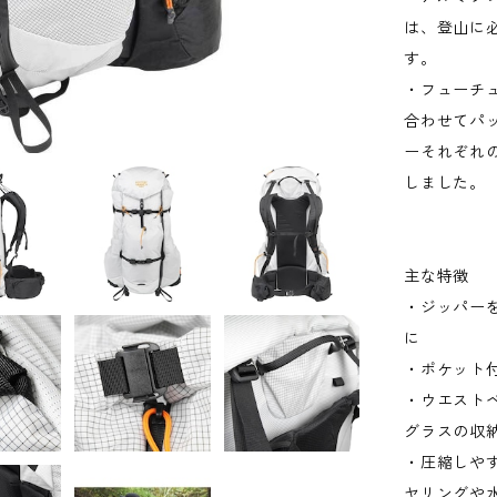
は、登山に
す。
・フューチ
合わせてパ
ーそれぞれ
しました。
主な特徴
・ジッパー
に
・ポケット
・ウエスト
グラスの収
・圧縮しや
ヤリングや