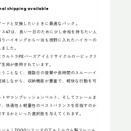
nal shipping available
ピードと交換したいときに最適なパック 。
クス47は、長い一日のために少し余裕を持ちたい人
帰りハイキングから一泊も視野に入れたハイカーの
れました。
なウルトラPEバーズアイとリサイクルロービックリ
プ生地が使用されています。
なうことなく、複数日の登攀や長時間のスルーハイ
軽減しながら、収納機能が豊富で、軽快な行動を可
。
ルトやコンプレッションベルト、そしてフレームま
で、快適性と軽量性のベストバランスを目指すのか
求するかといった選択肢を与えてくれます。
レーム｜7000シリーズのアルミニウム製フレーム