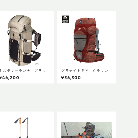
ミステリーランチ ブリッ
グラナイトギア クラウン3
ジャー 45 ウィメンズ
40 ECO
¥46,200
¥36,300