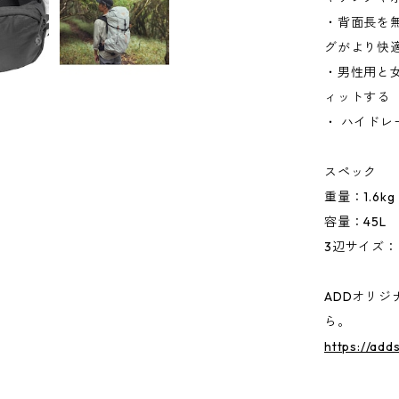
・背面長を
グがより快
・男性用と
ィットする
・ ハイド
スペック
重量：1.6kg
容量：45L
3辺サイズ：7
ADDオリジ
ら。
https://add