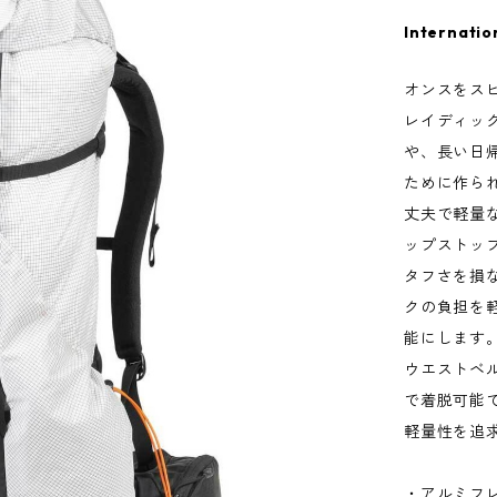
Internatio
オンスをス
レイディッ
や、長い日
ために作ら
丈夫で軽量
ップストッ
タフさを損
クの負担を
能にします
ウエストベ
で着脱可能
軽量性を追
・アルミフ