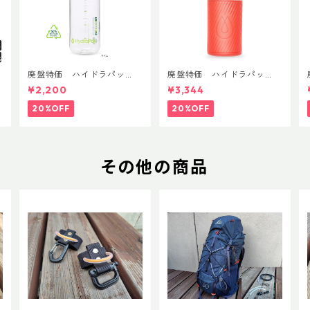
T
廃盤特価 ハイドラパッ
廃盤特価 ハイドラパッ
ク リーコン ツイスト＆シ
ク フラックス 750ml
¥2,200
¥3,344
ップ 500ml
20%OFF
20%OFF
その他の商品