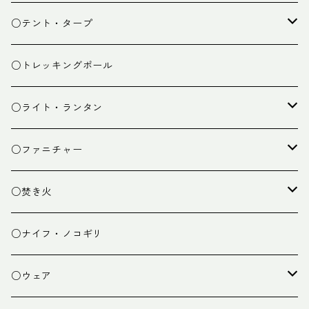
スタッフバッグ
クッカー
○テント・タープ
ザック小物
バーナー
テント
○トレッキングポール
カトラリー
タープ
○ライト・ランタン
クッキング小物
ペグ・ハンマー・小物
ライト
○ファニチャー
ランタン
テーブル
○焚き火
チェア
焚き火台
○ナイフ・ノコギリ
焚き火小物
○ウェア