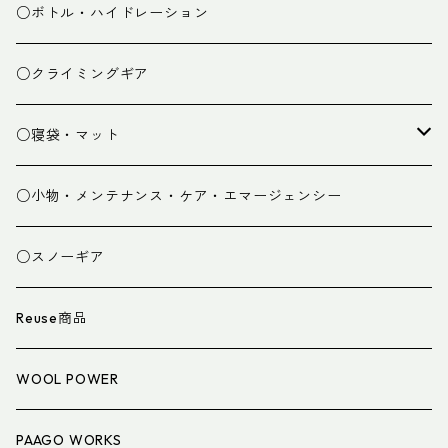
ミドルレイヤー
○ボトル・ハイドレーション
ベースレイヤー
○クライミングギア
パンツ
○寝袋・マット
グローブ
寝袋
○小物・メンテナンス・ケア・エマージェンシー
スパッツ・ゲイター
マット
○スノーギア
衣類小物
寝具小物
Reuse商品
アイウェア
WOOL POWER
PAAGO WORKS