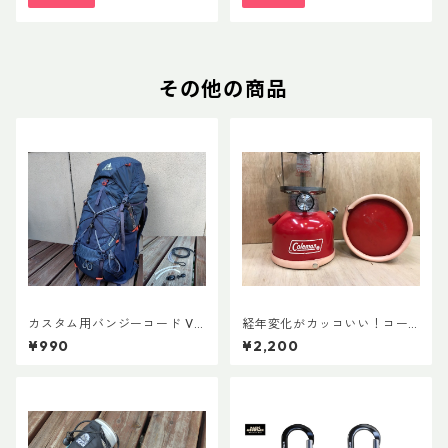
その他の商品
カスタム用バンジーコード Ve
経年変化がカッコいい！コー
r.3
ルマン・ランタン用ボトムレ
¥990
¥2,200
ザーカバー135mm