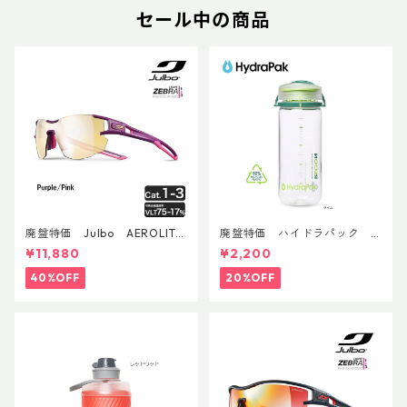
セール中の商品
廃盤特価 Julbo AEROLITE
廃盤特価 ハイドラパック
AsianFit
リーコン ツイスト＆シップ 50
¥11,880
¥2,200
0ml
40%OFF
20%OFF