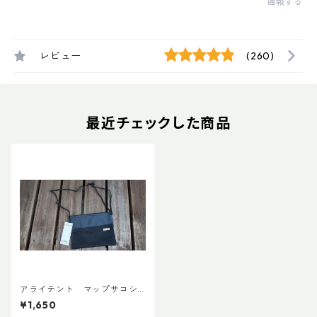
通報する
レビュー
(260)
最近チェックした商品
アライテント マップサコシ
ュ 限定カラー：オールブラ
¥1,650
ック