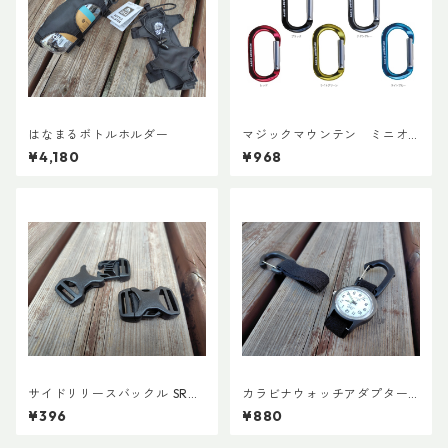
はなまるボトルホルダー
マジックマウンテン ミニオ
ーバルビナー
¥4,180
¥968
サイドリリースバックル SRG
カラビナウォッチアダプターLi
MD 両引き 20mm (２個)
te
¥396
¥880