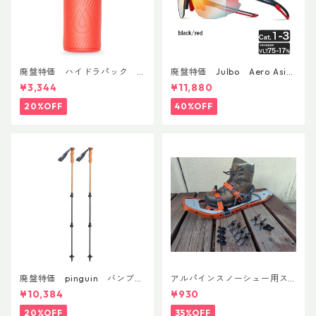
廃盤特価 ハイドラパック
廃盤特価 Julbo Aero Asia
フラックス 750ml
nFit
¥3,344
¥11,880
20%OFF
40%OFF
廃盤特価 pinguin バンブー
アルパインスノーシュー用ス
FLフォーム(ペア)
トラップキャッチ(ペア)
¥10,384
¥930
20%OFF
35%OFF