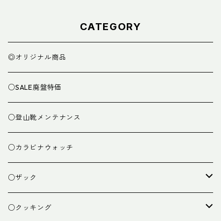
CATEGORY
◎オリジナル商品
○SALE廃盤特価
○登山靴メンテナンス
○カラビナウォッチ
○ザック
ザック
○クッキング