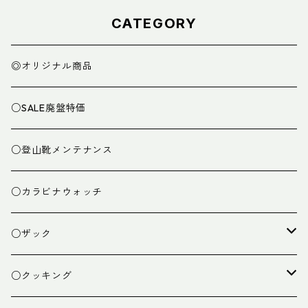
CATEGORY
◎オリジナル商品
○SALE廃盤特価
○登山靴メンテナンス
○カラビナウォッチ
○ザック
ザック
○クッキング