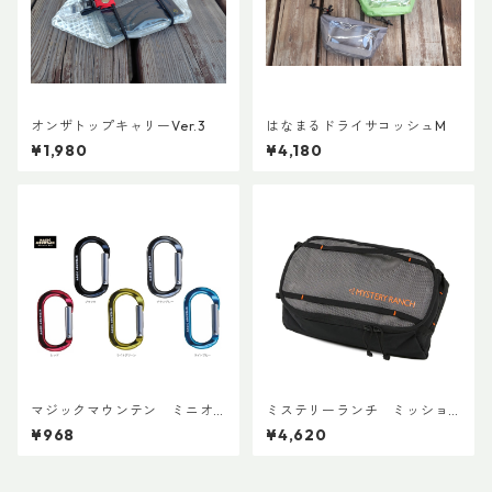
オンザトップキャリーVer.3
はなまるドライサコッシュM
¥1,980
¥4,180
マジックマウンテン ミニオ
ミステリーランチ ミッショ
ーバルビナー
ンパッキングキューブ M ブ
¥968
¥4,620
ラック