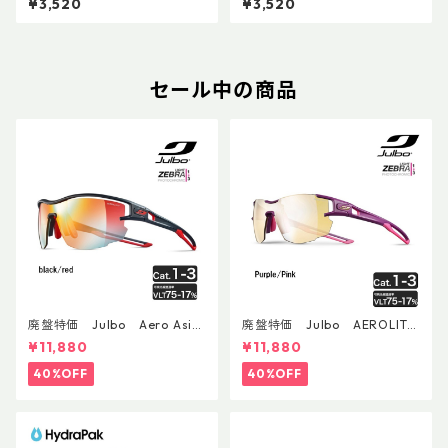
¥3,520
¥3,520
セール中の商品
廃盤特価 Julbo Aero Asia
廃盤特価 Julbo AEROLITE
nFit
AsianFit
¥11,880
¥11,880
40%OFF
40%OFF