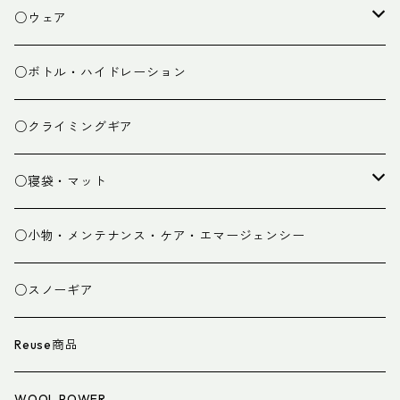
焚き火小物
○ウェア
ミドルレイヤー
○ボトル・ハイドレーション
ベースレイヤー
○クライミングギア
パンツ
○寝袋・マット
グローブ
寝袋
○小物・メンテナンス・ケア・エマージェンシー
スパッツ・ゲイター
マット
○スノーギア
衣類小物
寝具小物
Reuse商品
アイウェア
WOOL POWER