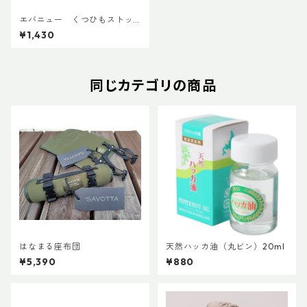
エバニュー くつひもストッ
パー EBY020
¥1,430
同じカテゴリの商品
はなまる座布団
天然ハッカ油（丸ビン）20ml
¥5,390
¥880