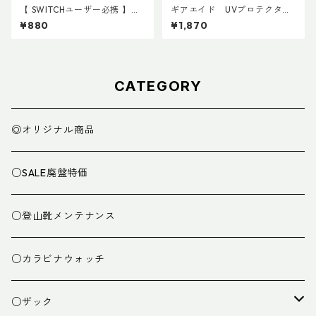
【 SWITCHユーザー必携 】ス
ギアエイド UVプロテクタン
イッチ用アタッチメント(ペア)
ト
¥880
¥1,870
CATEGORY
◎オリジナル商品
○SALE廃盤特価
○登山靴メンテナンス
○カラビナウォッチ
○ザック