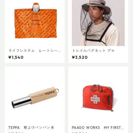
ライフシステム ヒートシー
トレイルバグネット プロ
ルドポンチョ
¥1,540
¥3,520
TEPPA 熊よけバンバン R
PAAGO WORKS MY FIRST
AID S