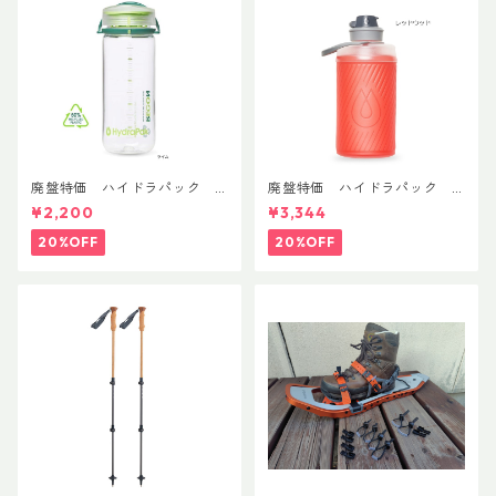
廃盤特価 ハイドラパック
廃盤特価 ハイドラパック
リーコン ツイスト＆シップ 50
フラックス 750ml
¥2,200
¥3,344
0ml
20%OFF
20%OFF