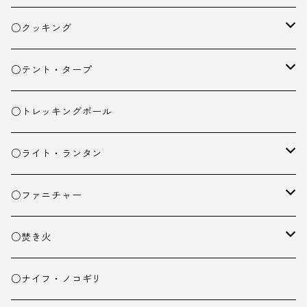
ザック
○クッキング
スタッフバッグ
クッカー
○テント・タープ
ザック小物
バーナー
テント
○トレッキングポール
カトラリー
タープ
○ライト・ランタン
クッキング小物
ペグ・ハンマー・小物
ライト
○ファニチャー
ランタン
テーブル
○焚き火
チェア
焚き火台
○ナイフ・ノコギリ