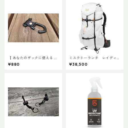
【 あなたのザックに使える 】
ミステリーランチ レイディ
キャッチ7
ックス47
¥880
¥38,500