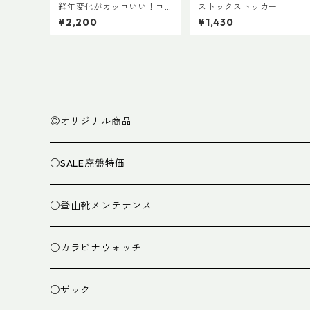
経年変化がカッコいい！コ
ストックストッカー
ールマン・ランタン用ボト
¥2,200
¥1,430
ムレザーカバー135mm
◎オリジナル商品
○SALE廃盤特価
○登山靴メンテナンス
○カラビナウォッチ
○ザック