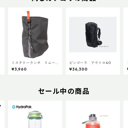
f
ミステリーランチ リムー
ピンゴーラ アウトロ40
バブルウォーターボトルポ
¥3,960
¥36,300
ケット
セール中の商品