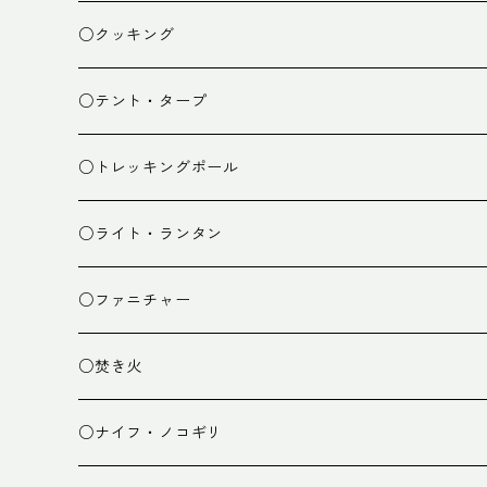
ザック
○クッキング
スタッフバッグ
クッカー
○テント・タープ
ザック小物
バーナー
テント
○トレッキングポール
カトラリー
タープ
○ライト・ランタン
クッキング小物
ペグ・ハンマー・小物
ライト
○ファニチャー
ランタン
テーブル
○焚き火
チェア
焚き火台
○ナイフ・ノコギリ