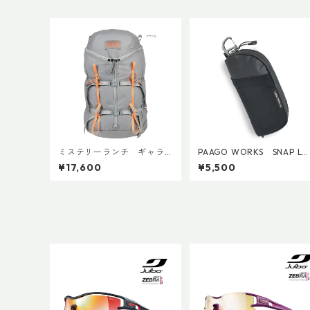
ミステリーランチ ギャラ
PAAGO WORKS SNAP Le
ゲーター20
ty
¥17,600
¥5,500