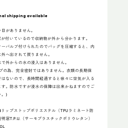
nal shipping available
い目がありません。
明窓が付いているので収納物が外から分かります。
サーバルブ付けられたのでバッグを圧縮すると、内
は外へ出されて戻りません。
水で外からの水の浸入はありません。
ップの為、完全密封ではありません。衣類の長期保
ではないので、長時間経過すると徐々に空気が入る
ます。防水ですが浸水の保障は出来かねますのでご
。)
dリップストップポリエステル（TPUラミネート防
明窓T.P.U.（サーモプラスチックポリウレタン）
0L