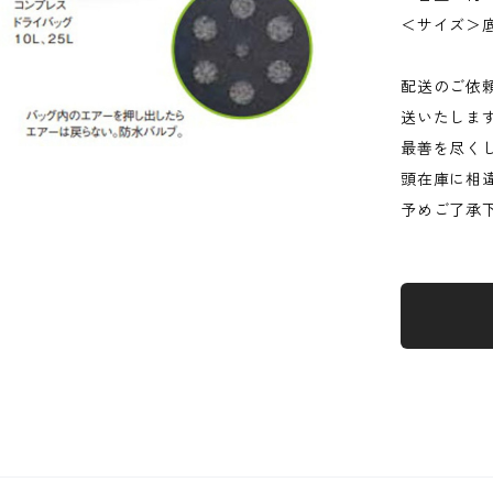
＜サイズ＞底径
配送のご依
送いたしま
最善を尽く
頭在庫に相
予めご了承