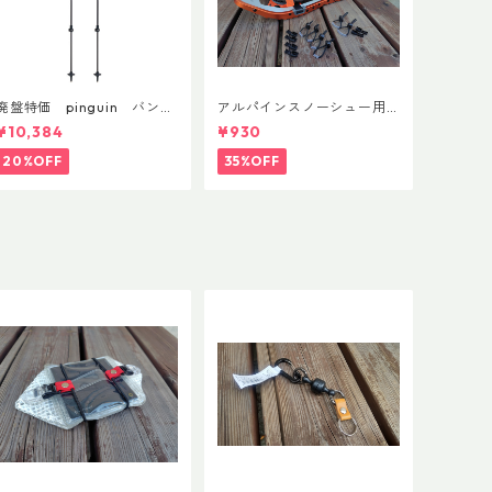
廃盤特価 pinguin バンブ
アルパインスノーシュー用
ーFLフォーム(ペア)
ストラップキャッチ(ペア)
¥10,384
¥930
20%OFF
35%OFF