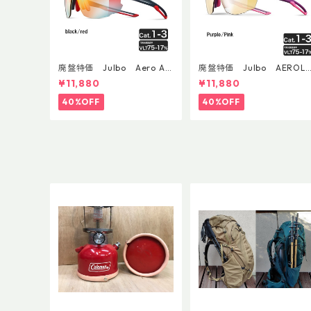
廃盤特価 Julbo Aero Asi
廃盤特価 Julbo AEROLI
anFit
E AsianFit
¥11,880
¥11,880
40%OFF
40%OFF