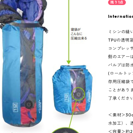
残り1点
Internatio
ミシンの縫
TPUの透
コンプレッ
側のエアー
バルブは防
(ロールト
存用圧縮袋
ことがあり
了承ください
＜素材＞30
水加工）、透
＜容量＞約2