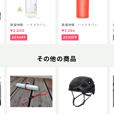
T
廃盤特価 ハイドラパッ
廃盤特価 ハイドラパッ
ク リーコン ツイスト＆シ
ク フラックス 750ml
¥2,200
¥3,344
ップ 500ml
20%OFF
20%OFF
その他の商品