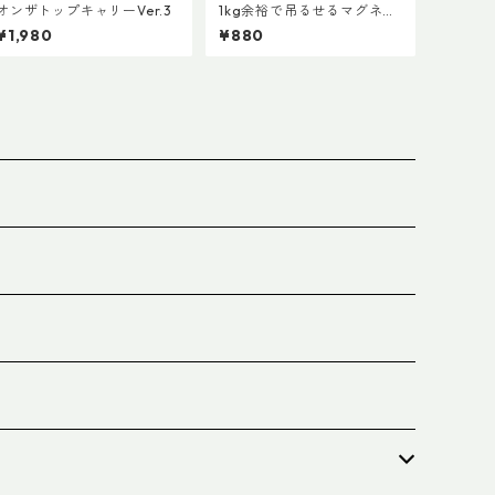
オンザトップキャリーVer.3
1kg余裕で吊るせるマグネッ
トキーホルダー
¥1,980
¥880