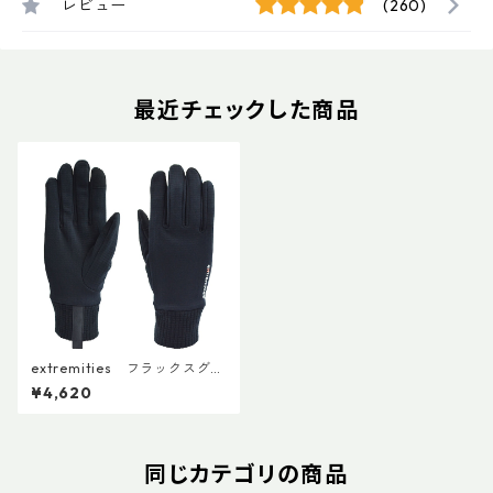
レビュー
(260)
最近チェックした商品
extremities フラックスグロ
ーブ
¥4,620
同じカテゴリの商品