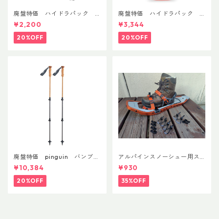
廃盤特価 ハイドラパック
廃盤特価 ハイドラパック
リーコン ツイスト＆シップ 50
フラックス 750ml
¥2,200
¥3,344
0ml
20%OFF
20%OFF
廃盤特価 pinguin バンブー
アルパインスノーシュー用ス
FLフォーム(ペア)
トラップキャッチ(ペア)
¥10,384
¥930
20%OFF
35%OFF