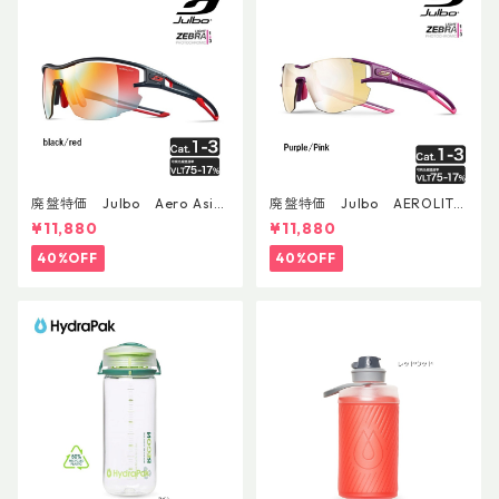
廃盤特価 Julbo Aero Asia
廃盤特価 Julbo AEROLITE
nFit
AsianFit
¥11,880
¥11,880
40%OFF
40%OFF