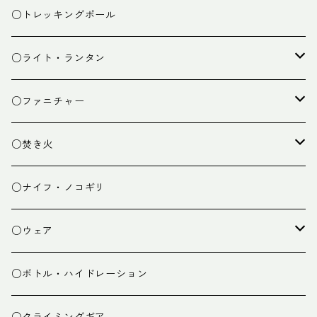
ザック小物
バーナー
テント
○トレッキングポール
カトラリー
タープ
○ライト・ランタン
クッキング小物
ペグ・ハンマー・小物
ライト
○ファニチャー
ランタン
テーブル
○焚き火
チェア
焚き火台
○ナイフ・ノコギリ
焚き火小物
○ウェア
ミドルレイヤー
○ボトル・ハイドレーション
ベースレイヤー