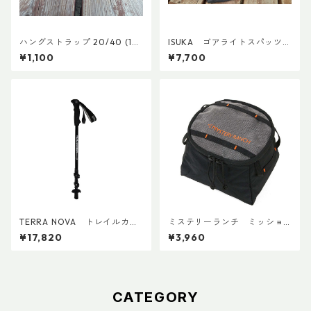
ハングストラップ 20/40 (1
ISUKA ゴアライトスパッツカ
本)
スタム BASE
¥1,100
¥7,700
TERRA NOVA トレイルカー
ミステリーランチ ミッショ
ボンADDカスタム Ver.2 (ペ
ンパッキングキューブ S ブラ
¥17,820
¥3,960
ア)
ック
CATEGORY