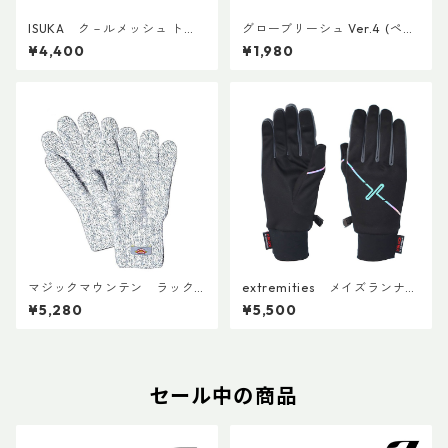
ISUKA ク－ルメッシュ トレ
グローブリーシュ Ver.4 (ペ
ッキンググロ－ブADDカスタ
ア)
¥4,400
¥1,980
ム
マジックマウンテン ラック
extremities メイズランナー
ナーグローブ
グローブ
¥5,280
¥5,500
セール中の商品