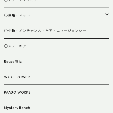
○クライミングギア
パンツ
○寝袋・マット
グローブ
寝袋
○小物・メンテナンス・ケア・エマージェンシー
スパッツ・ゲイター
マット
○スノーギア
衣類小物
寝具小物
Reuse商品
アイウェア
WOOL POWER
PAAGO WORKS
Mystery Ranch