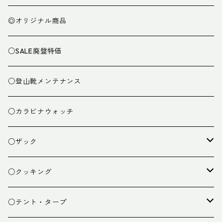
◎オリジナル商品
○SALE廃盤特価
○登山靴メンテナンス
○カラビナウォッチ
○ザック
ザック
○クッキング
スタッフバッグ
クッカー
○テント・タープ