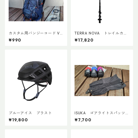
カスタム用バンジーコード Ve
TERRA NOVA トレイルカー
r.3
ボンADDカスタム Ver.2 (ペ
¥990
¥17,820
ア)
ブルーアイス ブラスト
ISUKA ゴアライトスパッツカ
スタム BASE
¥19,800
¥7,700