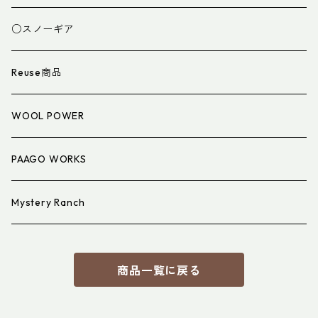
スパッツ・ゲイター
マット
○スノーギア
衣類小物
寝具小物
Reuse商品
アイウェア
WOOL POWER
PAAGO WORKS
Mystery Ranch
商品一覧に戻る