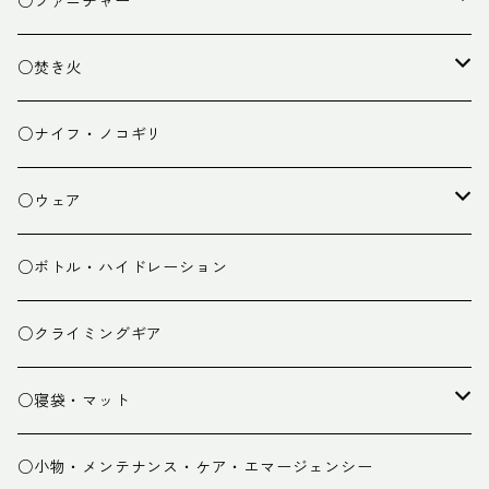
○ファニチャー
ランタン
テーブル
○焚き火
チェア
焚き火台
○ナイフ・ノコギリ
焚き火小物
○ウェア
ミドルレイヤー
○ボトル・ハイドレーション
ベースレイヤー
○クライミングギア
パンツ
○寝袋・マット
グローブ
寝袋
○小物・メンテナンス・ケア・エマージェンシー