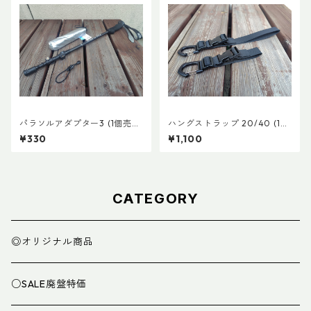
パラソルアダプター3 (1個売
ハングストラップ 20/40 (1
り)
本)
¥330
¥1,100
CATEGORY
◎オリジナル商品
○SALE廃盤特価