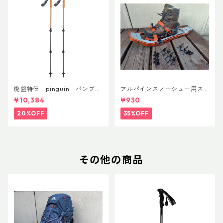
廃盤特価 pinguin バンブー
アルパインスノーシュー用ス
FLフォーム(ペア)
トラップキャッチ(ペア)
¥10,384
¥930
20%OFF
35%OFF
その他の商品