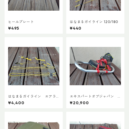
ヒールプレート
はなまるガイライン 120/180
¥495
¥440
はなまるガイライン エアラ
エキスパートオブジャパン
イズ張り綱セット
スノーシューズL ADDカスタ
¥4,400
¥20,900
ムVer.5