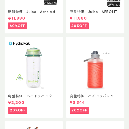
廃盤特価 Julbo Aero Asia
廃盤特価 Julbo AEROLITE
nFit
AsianFit
¥11,880
¥11,880
40%OFF
40%OFF
廃盤特価 ハイドラパック
廃盤特価 ハイドラパック
リーコン ツイスト＆シップ 50
フラックス 750ml
¥2,200
¥3,344
0ml
20%OFF
20%OFF