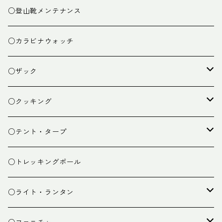
○登山靴メンテナンス
○カラビナウォッチ
○ザック
ザック
○クッキング
スタッフバッグ
クッカー
○テント・タープ
ザック小物
バーナー
テント
○トレッキングポール
カトラリー
タープ
○ライト・ランタン
クッキング小物
ペグ・ハンマー・小物
ライト