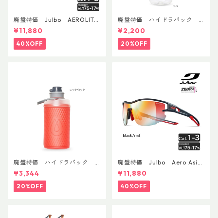
廃盤特価 Julbo AEROLITE
廃盤特価 ハイドラパック
AsianFit
リーコン ツイスト＆シップ 50
¥11,880
¥2,200
0ml
40%OFF
20%OFF
廃盤特価 ハイドラパック
廃盤特価 Julbo Aero Asia
フラックス 750ml
nFit
¥3,344
¥11,880
20%OFF
40%OFF