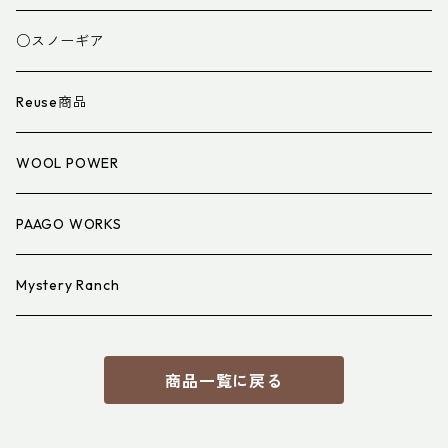
スパッツ・ゲイター
マット
○スノーギア
衣類小物
寝具小物
Reuse商品
アイウェア
WOOL POWER
PAAGO WORKS
Mystery Ranch
商品一覧に戻る