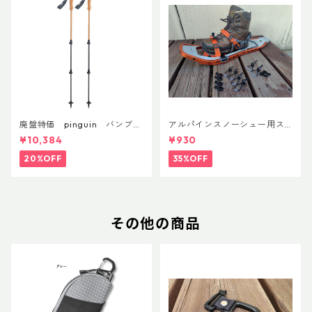
廃盤特価 pinguin バンブー
アルパインスノーシュー用ス
FLフォーム(ペア)
トラップキャッチ(ペア)
¥10,384
¥930
20%OFF
35%OFF
その他の商品