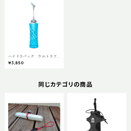
ハイドラパック ウルトラフ
ラスク スピード 600ml マリ
¥3,850
ブブルー
同じカテゴリの商品