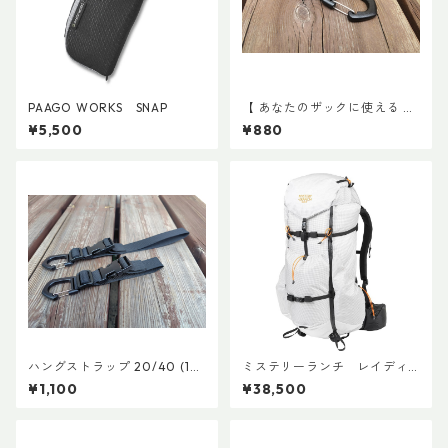
PAAGO WORKS SNAP
【 あなたのザックに使える 】
キャッチ7
¥5,500
¥880
ハングストラップ 20/40 (1
ミステリーランチ レイディ
本)
ックス47
¥1,100
¥38,500