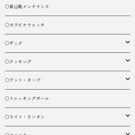
○登山靴メンテナンス
○カラビナウォッチ
○ザック
ザック
○クッキング
スタッフバッグ
クッカー
○テント・タープ
ザック小物
バーナー
テント
○トレッキングポール
カトラリー
タープ
○ライト・ランタン
クッキング小物
ペグ・ハンマー・小物
ライト