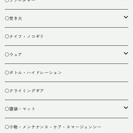
○ファニチャー
ランタン
テーブル
○焚き火
チェア
焚き火台
○ナイフ・ノコギリ
焚き火小物
○ウェア
ミドルレイヤー
○ボトル・ハイドレーション
ベースレイヤー
○クライミングギア
パンツ
○寝袋・マット
グローブ
寝袋
○小物・メンテナンス・ケア・エマージェンシー