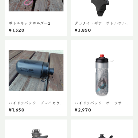
ボトルネックホルダー2
グラナイトギア ボトルホル
スター
¥1,320
¥3,850
ハイドラパック ブレイカウ
ハイドラパック ポーラサー
ェイマック 440ml (1本売り)
ジ 600ml
¥1,650
¥2,970