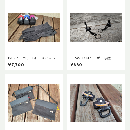
ISUKA ゴアライトスパッツカ
【 SWITCHユーザー必携 】ス
スタム BASE
イッチ用アタッチメント(ペア)
¥7,700
¥880