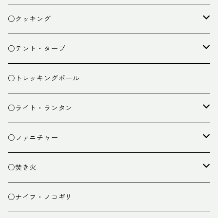
ザック
○クッキング
スタッフバッグ
クッカー
○テント・タープ
ザック小物
バーナー
テント
○トレッキングポール
カトラリー
タープ
○ライト・ランタン
クッキング小物
ペグ・ハンマー・小物
ライト
○ファニチャー
ランタン
テーブル
○焚き火
チェア
焚き火台
○ナイフ・ノコギリ