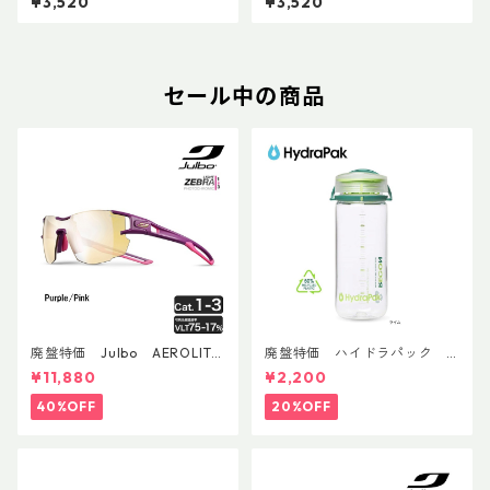
¥3,520
¥3,520
セール中の商品
廃盤特価 Julbo AEROLITE
廃盤特価 ハイドラパック
AsianFit
リーコン ツイスト＆シップ 50
¥11,880
¥2,200
0ml
40%OFF
20%OFF