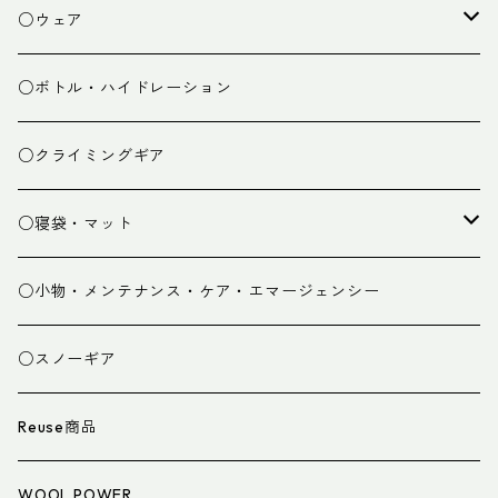
焚き火小物
○ウェア
ミドルレイヤー
○ボトル・ハイドレーション
ベースレイヤー
○クライミングギア
パンツ
○寝袋・マット
グローブ
寝袋
○小物・メンテナンス・ケア・エマージェンシー
スパッツ・ゲイター
マット
○スノーギア
衣類小物
寝具小物
Reuse商品
アイウェア
WOOL POWER