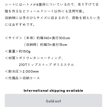
シートにはハトメが6箇所についているので、吊り下げて日
陰を作るなどフィールドシート以外にも活用可能。
収納時には手のひらサイズに収まるので、荷物を抑えたい方
にはおすすめです。
＜サイズ＞〔本体〕約幅140×奥行100cm
〔収納時〕約幅11×奥行15cm
＜重量＞約150g
＜材質＞ポリウレタンコーティング、
210Tリップストップ ポリエステル
＜耐水圧＞2,000mm
​＜付属品＞収納ケース
International shipping available
Sold out