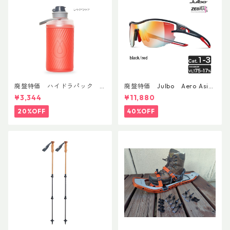
廃盤特価 ハイドラパック
廃盤特価 Julbo Aero Asia
フラックス 750ml
nFit
¥3,344
¥11,880
20%OFF
40%OFF