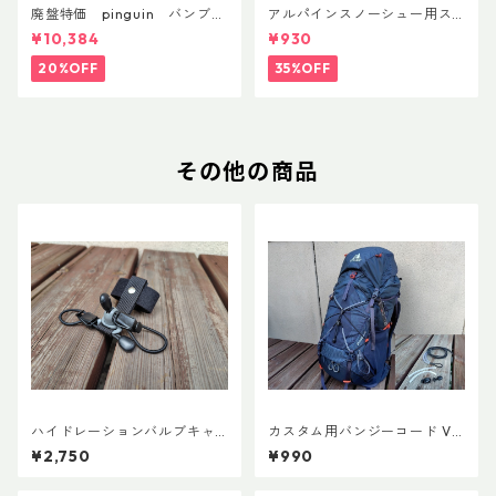
廃盤特価 pinguin バンブー
アルパインスノーシュー用ス
FLフォーム(ペア)
トラップキャッチ(ペア)
¥10,384
¥930
20%OFF
35%OFF
その他の商品
ハイドレーションバルブキャ
カスタム用バンジーコード Ve
ッチ+チューブマグネット（全
r.3
¥2,750
¥990
メーカー対応モデル）