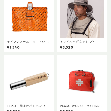
ライフシステム ヒートシー
トレイルバグネット プロ
ルドポンチョ
¥1,540
¥3,520
TEPPA 熊よけバンバン R
PAAGO WORKS MY FIRST
AID S