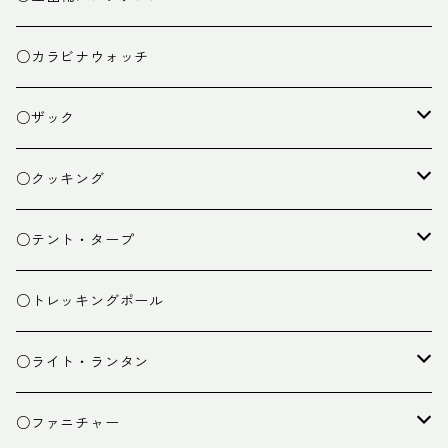
○カラビナウォッチ
○ザック
ザック
○クッキング
スタッフバッグ
クッカー
○テント・タープ
ザック小物
バーナー
テント
○トレッキングポール
カトラリー
タープ
○ライト・ランタン
クッキング小物
ペグ・ハンマー・小物
ライト
○ファニチャー