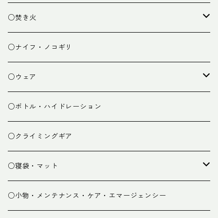
ランタン
テーブル
○焚き火
チェア
焚き火台
○ナイフ・ノコギリ
焚き火小物
○ウェア
ミドルレイヤー
○ボトル・ハイドレーション
ベースレイヤー
○クライミングギア
パンツ
○寝袋・マット
グローブ
寝袋
○小物・メンテナンス・ケア・エマージェンシー