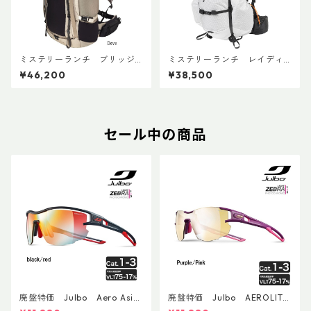
ミステリーランチ ブリッジ
ミステリーランチ レイディ
ャー 45 ウィメンズ
ックス47
¥46,200
¥38,500
セール中の商品
廃盤特価 Julbo Aero Asia
廃盤特価 Julbo AEROLITE
nFit
AsianFit