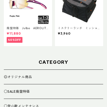
廃盤特価 Julbo AEROLITE
ミステリーランチ ミッショ
AsianFit
ンパッキングキューブ S ブラ
¥11,880
¥3,960
ック
40%OFF
CATEGORY
◎オリジナル商品
○SALE廃盤特価
○登山靴メンテナンス