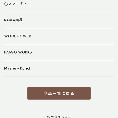
スパッツ・ゲイター
マット
○スノーギア
衣類小物
寝具小物
Reuse商品
アイウェア
WOOL POWER
PAAGO WORKS
Mystery Ranch
商品一覧に戻る
© アドスポーツ