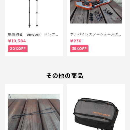
廃盤特価 pinguin バンブー
アルパインスノーシュー用ス
FLフォーム(ペア)
トラップキャッチ(ペア)
¥10,384
¥930
20%OFF
35%OFF
その他の商品