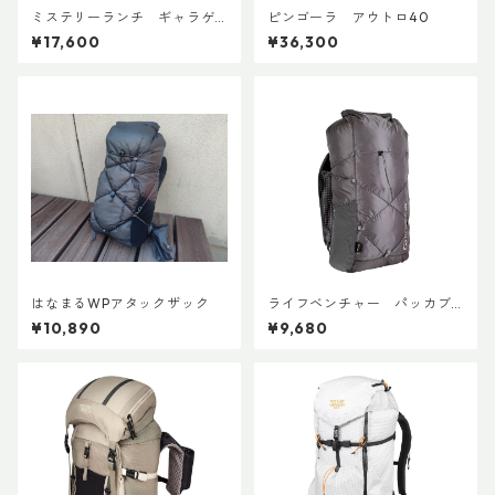
ミステリーランチ ギャラゲ
ピンゴーラ アウトロ40
ーター20
¥17,600
¥36,300
はなまるWPアタックザック
ライフベンチャー パッカブ
ルWPバックパック
¥10,890
¥9,680