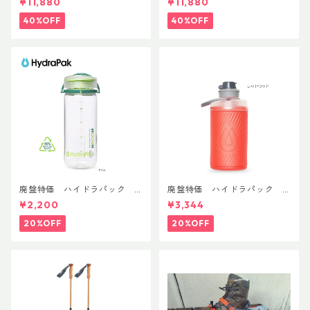
¥11,880
¥11,880
40%OFF
40%OFF
廃盤特価 ハイドラパック
廃盤特価 ハイドラパック
リーコン ツイスト＆シップ 50
フラックス 750ml
¥2,200
¥3,344
0ml
20%OFF
20%OFF