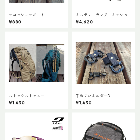
サコッシュサポート
ミステリーランチ ミッショ
ンパッキングキューブ M ブ
¥880
¥4,620
ラック
ストックストッカー
手ぬぐいホルダーD
¥1,430
¥1,430