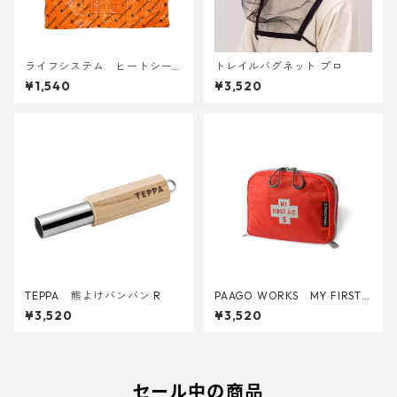
ライフシステム ヒートシー
トレイルバグネット プロ
ルドポンチョ
¥1,540
¥3,520
TEPPA 熊よけバンバン R
PAAGO WORKS MY FIRST
AID S
¥3,520
¥3,520
セール中の商品