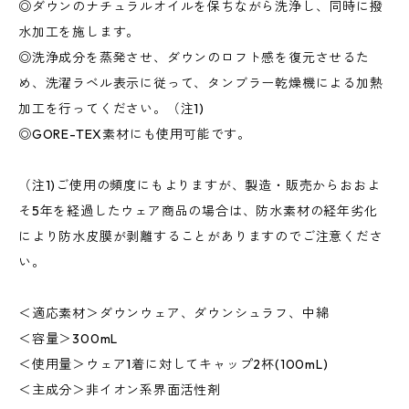
◎ダウンのナチュラルオイルを保ちながら洗浄し、同時に撥
水加工を施します。
◎洗浄成分を蒸発させ、ダウンのロフト感を復元させるた
め、洗濯ラベル表示に従って、タンブラー乾燥機による加熱
加工を行ってください。（注1)
◎GORE-TEX素材にも使用可能です。
（注1)ご使用の頻度にもよりますが、製造・販売からおおよ
そ5年を経過したウェア商品の場合は、防水素材の経年劣化
により防水皮膜が剥離することがありますのでご注意くださ
い。
＜適応素材＞ダウンウェア、ダウンシュラフ、中綿
＜容量＞300mL
＜使用量＞ウェア1着に対してキャップ2杯(100mL)
＜主成分＞非イオン系界面活性剤