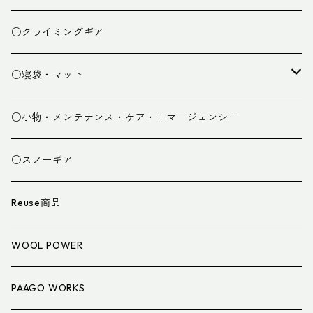
ベースレイヤー
○クライミングギア
パンツ
○寝袋・マット
グローブ
寝袋
○小物・メンテナンス・ケア・エマージェンシー
スパッツ・ゲイター
マット
○スノーギア
衣類小物
寝具小物
Reuse商品
アイウェア
WOOL POWER
PAAGO WORKS