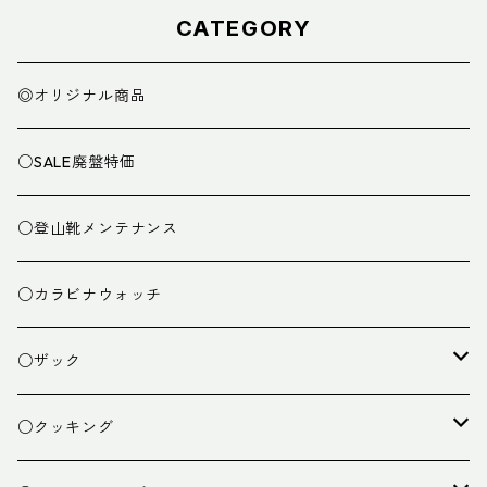
CATEGORY
◎オリジナル商品
○SALE廃盤特価
○登山靴メンテナンス
○カラビナウォッチ
○ザック
ザック
○クッキング