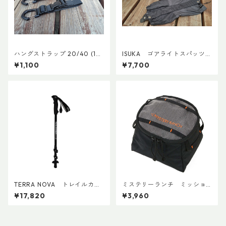
ハングストラップ 20/40 (1
ISUKA ゴアライトスパッツカ
本)
スタム BASE
¥1,100
¥7,700
TERRA NOVA トレイルカー
ミステリーランチ ミッショ
ボンADDカスタム Ver.2 (ペ
ンパッキングキューブ S ブラ
¥17,820
¥3,960
ア)
ック