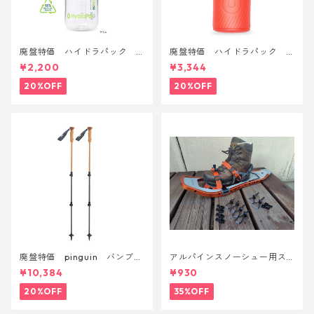
廃盤特価 ハイドラパック
廃盤特価 ハイドラパック
リーコン ツイスト＆シップ 50
フラックス 750ml
¥2,200
¥3,344
0ml
20%OFF
20%OFF
廃盤特価 pinguin バンブー
アルパインスノーシュー用ス
FLフォーム(ペア)
トラップキャッチ(ペア)
¥10,384
¥930
20%OFF
35%OFF