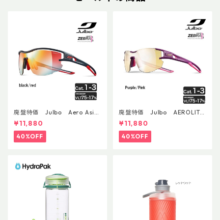
廃盤特価 Julbo Aero Asia
廃盤特価 Julbo AEROLITE
nFit
AsianFit
¥11,880
¥11,880
40%OFF
40%OFF