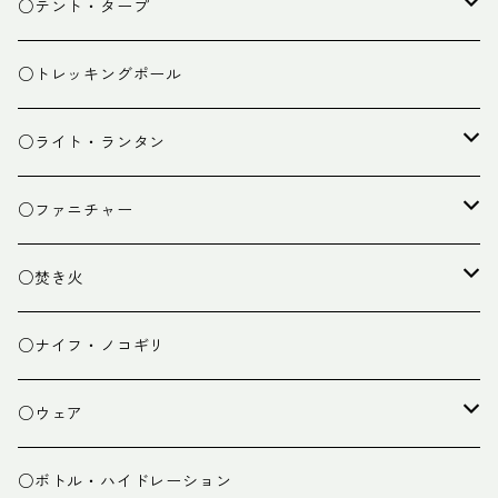
スタッフバッグ
クッカー
○テント・タープ
ザック小物
バーナー
テント
○トレッキングポール
カトラリー
タープ
○ライト・ランタン
クッキング小物
ペグ・ハンマー・小物
ライト
○ファニチャー
ランタン
テーブル
○焚き火
チェア
焚き火台
○ナイフ・ノコギリ
焚き火小物
○ウェア
ミドルレイヤー
○ボトル・ハイドレーション