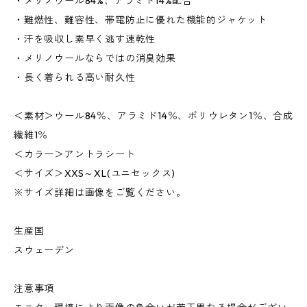
・メリノウール84%、アラミド14%配合
・難燃性、難容性、帯電防止に優れた機能的ジャケット
・汗を吸収し素早く逃す速乾性
・メリノウールならではの消臭効果
・長く着られる高い耐久性
＜素材＞ウール84％、アラミド14％、ポリウレタン1％、合成
繊維1％
＜カラー＞アントラシート
＜サイズ＞XXS～XL(ユニセックス)
※サイズ詳細は画像をご覧ください。
生産国
スウェーデン
注意事項