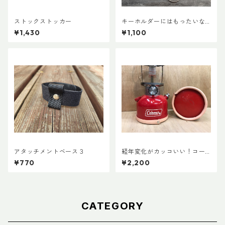
ストックストッカー
キーホルダーにはもったいな
いカラビナで作ったキーホル
¥1,430
¥1,100
ダー
アタッチメントベース３
経年変化がカッコいい！コー
ルマン・ランタン用ボトムレ
¥770
¥2,200
ザーカバー135mm
CATEGORY