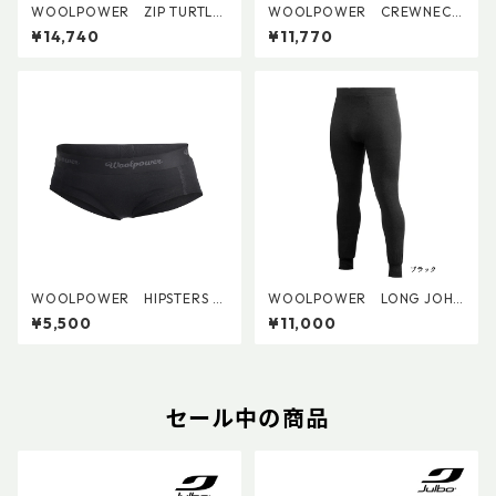
WOOLPOWER ZIP TURTLE
WOOLPOWER CREWNECK
NECK LITE
LITE
¥14,740
¥11,770
WOOLPOWER HIPSTERS LI
WOOLPOWER LONG JOHN
TE (W's)
S 200
¥5,500
¥11,000
セール中の商品