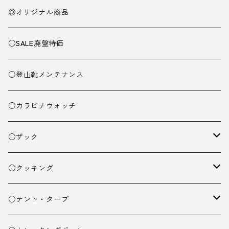
◎オリジナル商品
○SALE廃盤特価
○登山靴メンテナンス
○カラビナウォッチ
○ザック
ザック
○クッキング
スタッフバッグ
クッカー
○テント・タープ