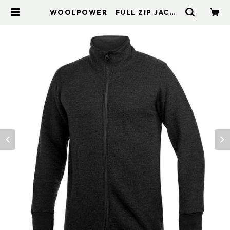
WOOLPOWER FULL ZIP JACKE
T PROTECTION 400 | アドスポー
ツ