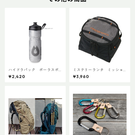
ハイドラパック ポーラスポ
ミステリーランチ ミッショ
ーツ 600ml
ンパッキングキューブ S ブラ
¥2,420
¥3,960
ック