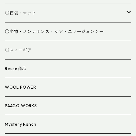
パンツ
○寝袋・マット
グローブ
寝袋
○小物・メンテナンス・ケア・エマージェンシー
スパッツ・ゲイター
マット
○スノーギア
衣類小物
寝具小物
Reuse商品
アイウェア
WOOL POWER
PAAGO WORKS
Mystery Ranch