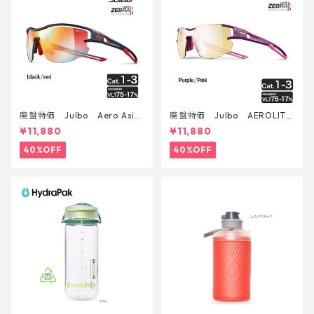
廃盤特価 Julbo Aero Asia
廃盤特価 Julbo AEROLITE
nFit
AsianFit
¥11,880
¥11,880
40%OFF
40%OFF