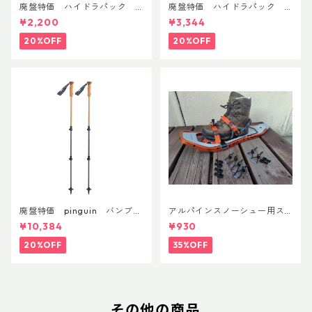
廃盤特価 ハイドラパック
廃盤特価 ハイドラパック
リーコン ツイスト＆シップ 50
フラックス 750ml
¥2,200
¥3,344
0ml
20%OFF
20%OFF
廃盤特価 pinguin バンブー
アルパインスノーシュー用ス
FLフォーム(ペア)
トラップキャッチ(ペア)
¥10,384
¥930
20%OFF
35%OFF
その他の商品