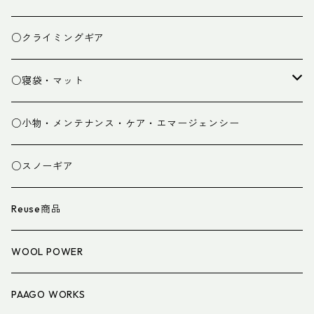
ベースレイヤー
○クライミングギア
パンツ
○寝袋・マット
グローブ
寝袋
○小物・メンテナンス・ケア・エマージェンシー
スパッツ・ゲイター
マット
○スノーギア
衣類小物
寝具小物
Reuse商品
アイウェア
WOOL POWER
PAAGO WORKS