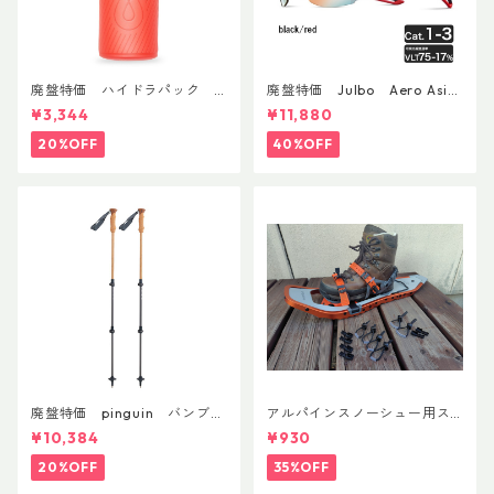
廃盤特価 ハイドラパック
廃盤特価 Julbo Aero Asia
フラックス 750ml
nFit
¥3,344
¥11,880
20%OFF
40%OFF
廃盤特価 pinguin バンブー
アルパインスノーシュー用ス
FLフォーム(ペア)
トラップキャッチ(ペア)
¥10,384
¥930
20%OFF
35%OFF