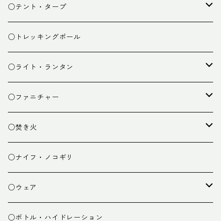
スタッフバッグ
クッカー
○テント・タープ
ザック小物
バーナー
テント
○トレッキングポール
カトラリー
タープ
○ライト・ランタン
クッキング小物
ペグ・ハンマー・小物
ライト
○ファニチャー
ランタン
テーブル
○焚き火
チェア
焚き火台
○ナイフ・ノコギリ
焚き火小物
○ウェア
ミドルレイヤー
○ボトル・ハイドレーション