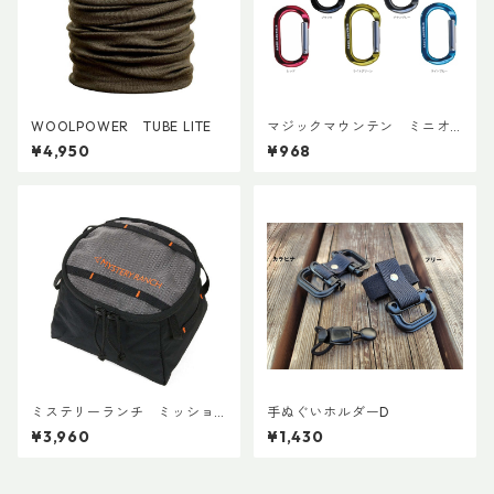
WOOLPOWER TUBE LITE
マジックマウンテン ミニオ
ーバルビナー
¥4,950
¥968
ミステリーランチ ミッショ
手ぬぐいホルダーD
ンパッキングキューブ S ブラ
¥3,960
¥1,430
ック