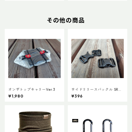
その他の商品
オンザトップキャリーVer.3
サイドリリースバックル SRG
MD 両引き 20mm (２個)
¥1,980
¥396