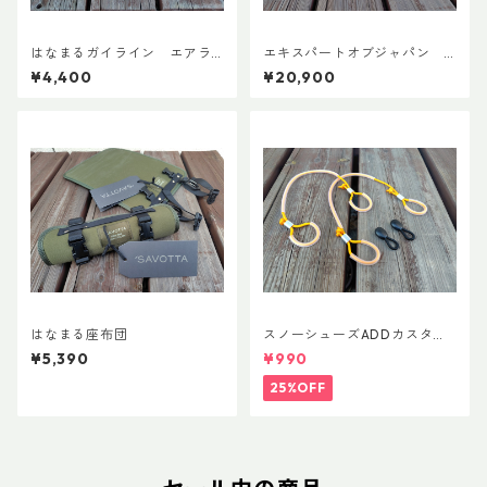
はなまるガイライン エアラ
エキスパートオブジャパン
イズ張り綱セット
スノーシューズL ADDカスタ
¥4,400
¥20,900
ムVer.5
はなまる座布団
スノーシューズADDカスタム
Ver.5用 オリジナルカスタムヒ
¥5,390
¥990
ールパーツ
25%OFF