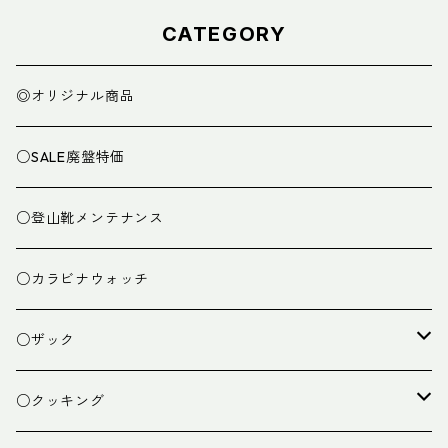
CATEGORY
◎オリジナル商品
○SALE廃盤特価
○登山靴メンテナンス
○カラビナウォッチ
○ザック
ザック
○クッキング