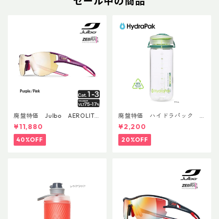
セール中の商品
廃盤特価 Julbo AEROLITE
廃盤特価 ハイドラパック
AsianFit
リーコン ツイスト＆シップ 50
¥11,880
¥2,200
0ml
40%OFF
20%OFF