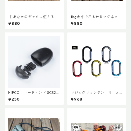
【 あなたのザックに使える 】
1kg余裕で吊るせるマグネット
キャッチ7
キーホルダー
¥880
¥880
NIFCO コードエンド SCS2
マジックマウンテン ミニオ
(5個入り)
ーバルビナー
¥250
¥968