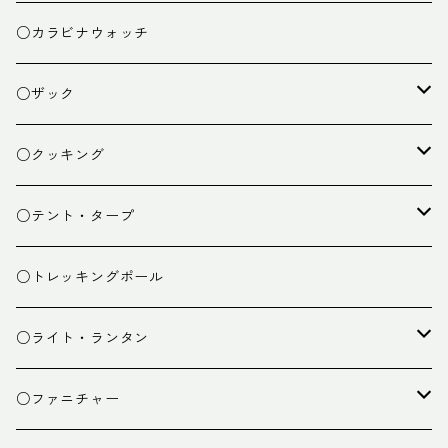
○カラビナウォッチ
○ザック
ザック
○クッキング
スタッフバッグ
クッカー
○テント・タープ
ザック小物
バーナー
テント
○トレッキングポール
カトラリー
タープ
○ライト・ランタン
クッキング小物
ペグ・ハンマー・小物
ライト
○ファニチャー