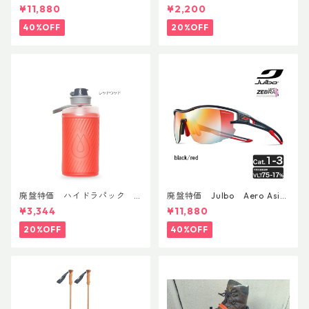
AsianFit
リーコン ツイスト＆シップ 50
¥11,880
¥2,200
0ml
40%OFF
20%OFF
廃盤特価 ハイドラパック
廃盤特価 Julbo Aero Asia
フラックス 750ml
nFit
¥3,344
¥11,880
20%OFF
40%OFF