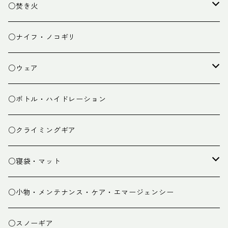
ランタン
テーブル
○焚き火
チェア
焚き火台
○ナイフ・ノコギリ
焚き火小物
○ウェア
ミドルレイヤー
○ボトル・ハイドレーション
ベースレイヤー
○クライミングギア
パンツ
○寝袋・マット
グローブ
寝袋
○小物・メンテナンス・ケア・エマージェンシー
スパッツ・ゲイター
マット
○スノーギア