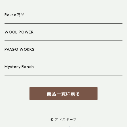
衣類小物
寝具小物
Reuse商品
アイウェア
WOOL POWER
PAAGO WORKS
Mystery Ranch
商品一覧に戻る
© アドスポーツ