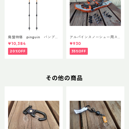
廃盤特価 pinguin バンブー
アルパインスノーシュー用ス
FLフォーム(ペア)
トラップキャッチ(ペア)
¥10,384
¥930
20%OFF
35%OFF
その他の商品