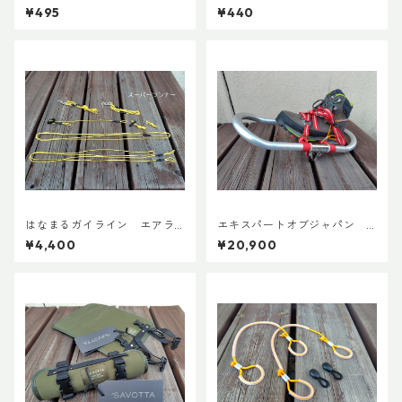
¥495
¥440
はなまるガイライン エアラ
エキスパートオブジャパン
イズ張り綱セット
スノーシューズL ADDカスタ
¥4,400
¥20,900
ムVer.5