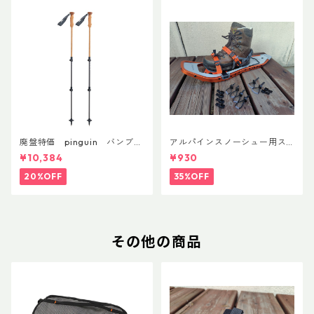
廃盤特価 pinguin バンブー
アルパインスノーシュー用ス
FLフォーム(ペア)
トラップキャッチ(ペア)
¥10,384
¥930
20%OFF
35%OFF
その他の商品