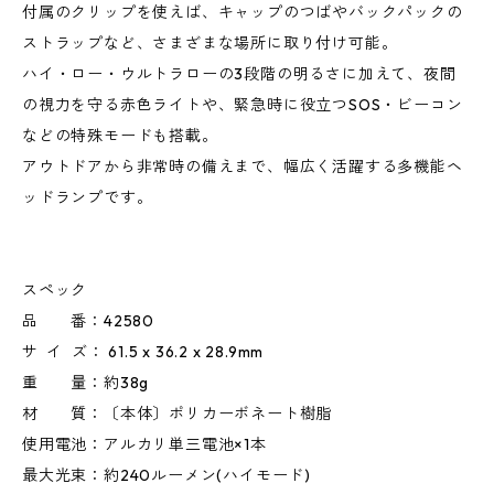
付属のクリップを使えば、キャップのつばやバックパックの
ストラップなど、さまざまな場所に取り付け可能。
ハイ・ロー・ウルトラローの3段階の明るさに加えて、夜間
の視力を守る赤色ライトや、緊急時に役立つSOS・ビーコン
などの特殊モードも搭載。
アウトドアから非常時の備えまで、幅広く活躍する多機能ヘ
ッドランプです。
スペック
品 番：42580
サ イ ズ： 61.5 x 36.2 x 28.9mm
重 量：約38g
材 質：〔本体〕ポリカーボネート樹脂
使用電池：アルカリ単三電池×1本
最大光束：約240ルーメン(ハイモード)