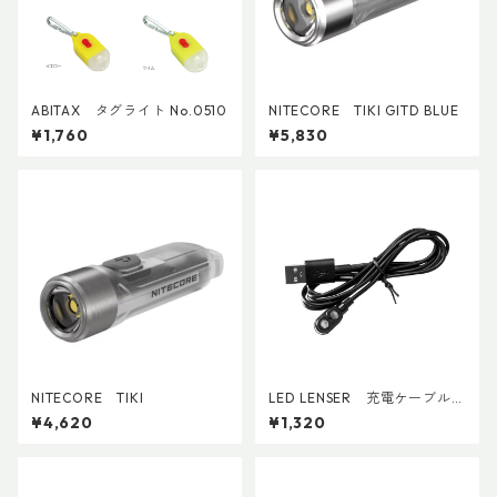
ABITAX タグライト No.0510
NITECORE TIKI GITD BLUE
¥1,760
¥5,830
NITECORE TIKI
LED LENSER 充電ケーブル
（型番：SP500990_CC）
¥4,620
¥1,320