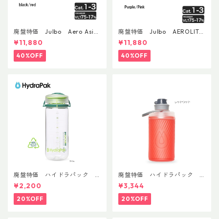
廃盤特価 Julbo Aero Asia
廃盤特価 Julbo AEROLITE
nFit
AsianFit
¥11,880
¥11,880
40%OFF
40%OFF
廃盤特価 ハイドラパック
廃盤特価 ハイドラパック
リーコン ツイスト＆シップ 50
フラックス 750ml
¥2,200
¥3,344
0ml
20%OFF
20%OFF