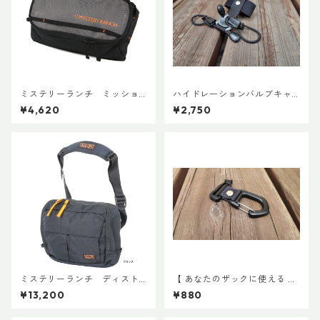
ミステリーランチ ミッショ
ハイドレーションバルブキャ
ンパッキングキューブ M ブ
ッチ+チューブマグネット（全
¥4,620
¥2,750
ラック
メーカー対応モデル）
ミステリーランチ ディスト
【 あなたのザックに使える 】
リクト８
キャッチ7
¥13,200
¥880