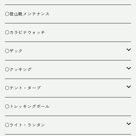
○登山靴メンテナンス
○カラビナウォッチ
○ザック
ザック
○クッキング
スタッフバッグ
クッカー
○テント・タープ
ザック小物
バーナー
テント
○トレッキングポール
カトラリー
タープ
○ライト・ランタン