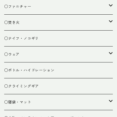
クッキング小物
ペグ・ハンマー・小物
ライト
○ファニチャー
ランタン
テーブル
○焚き火
チェア
焚き火台
○ナイフ・ノコギリ
焚き火小物
○ウェア
ミドルレイヤー
○ボトル・ハイドレーション
ベースレイヤー
○クライミングギア
パンツ
○寝袋・マット