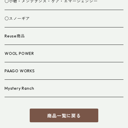
グローブ
寝袋
○小物・メンテナンス・ケア・エマージェンシー
スパッツ・ゲイター
マット
○スノーギア
衣類小物
寝具小物
Reuse商品
アイウェア
WOOL POWER
PAAGO WORKS
Mystery Ranch
商品一覧に戻る