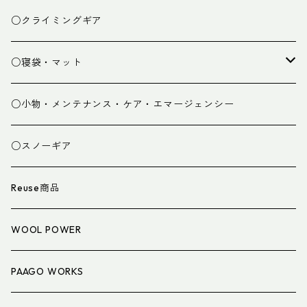
ベースレイヤー
○クライミングギア
パンツ
○寝袋・マット
グローブ
寝袋
○小物・メンテナンス・ケア・エマージェンシー
スパッツ・ゲイター
マット
○スノーギア
衣類小物
寝具小物
Reuse商品
アイウェア
WOOL POWER
PAAGO WORKS