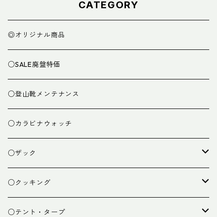
CATEGORY
◎オリジナル商品
○SALE廃盤特価
○登山靴メンテナンス
○カラビナウォッチ
○ザック
ザック
○クッキング
スタッフバッグ
クッカー
○テント・タープ