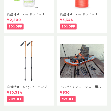
廃盤特価 ハイドラパック
廃盤特価 ハイドラパック
リーコン ツイスト＆シップ 50
フラックス 750ml
¥2,200
¥3,344
0ml
20%OFF
20%OFF
廃盤特価 pinguin バンブー
アルパインスノーシュー用ス
FLフォーム(ペア)
トラップキャッチ(ペア)
¥10,384
¥930
20%OFF
35%OFF