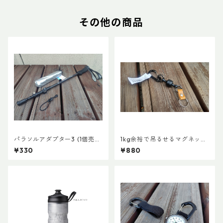
その他の商品
パラソルアダプター3 (1個売
1kg余裕で吊るせるマグネット
り)
キーホルダー
¥330
¥880