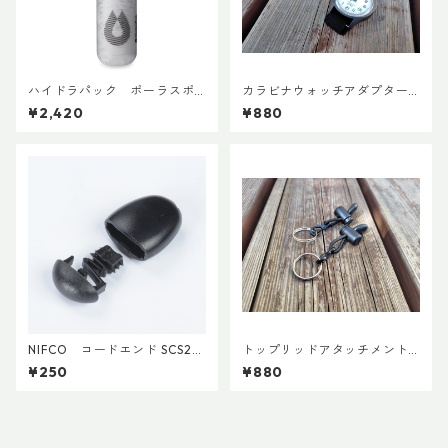
ハイドラパック ポーラスポ
カラビナウォッチアダプターLi
ーツ 600ml
te
¥2,420
¥880
NIFCO コードエンド SCS2
トップリッドアタッチメント
(5個入り)
(ペア)
¥250
¥880