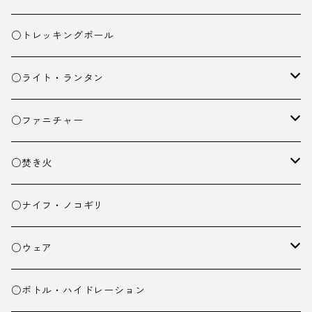
ザック小物
バーナー
テント
○トレッキングポール
カトラリー
タープ
○ライト・ランタン
クッキング小物
ペグ・ハンマー・小物
ライト
○ファニチャー
ランタン
テーブル
○焚き火
チェア
焚き火台
○ナイフ・ノコギリ
焚き火小物
○ウェア
ミドルレイヤー
○ボトル・ハイドレーション