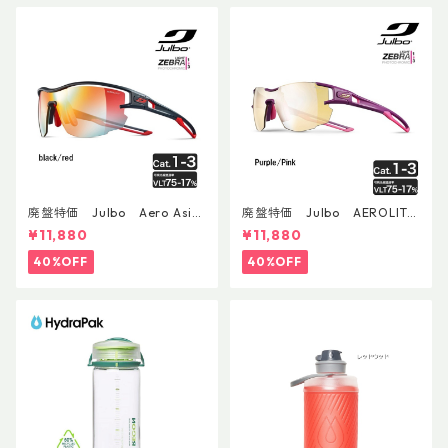
廃盤特価 Julbo Aero Asia
廃盤特価 Julbo AEROLITE
nFit
AsianFit
¥11,880
¥11,880
40%OFF
40%OFF