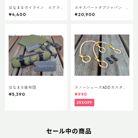
はなまるガイライン エアラ
エキスパートオブジャパン
イズ張り綱セット
スノーシューズL ADDカスタ
¥4,400
¥20,900
ムVer.5
はなまる座布団
スノーシューズADDカスタム
Ver.5用 オリジナルカスタムヒ
¥5,390
¥990
ールパーツ
25%OFF
セール中の商品