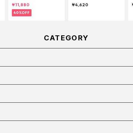
anFit
ョンパッキングキューブ M
¥11,880
¥4,620
ブラック
40%OFF
CATEGORY