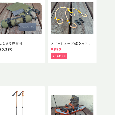
はなまる座布団
スノーシューズADDカスタ
ム Ver.5用 オリジナルカス
¥5,390
¥990
タムヒールパーツ
25%OFF