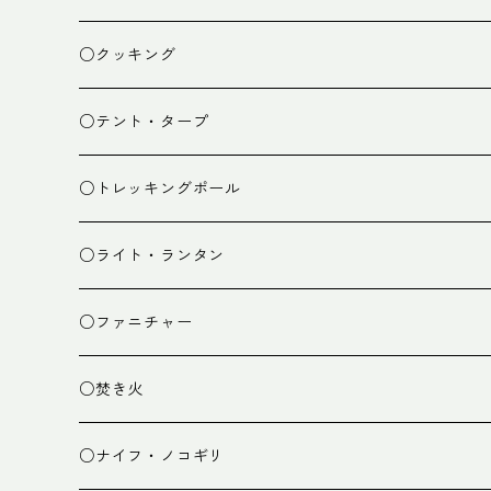
ザック
○クッキング
スタッフバッグ
クッカー
○テント・タープ
ザック小物
バーナー
テント
○トレッキングポール
カトラリー
タープ
○ライト・ランタン
クッキング小物
ペグ・ハンマー・小物
ライト
○ファニチャー
ランタン
テーブル
○焚き火
チェア
焚き火台
○ナイフ・ノコギリ