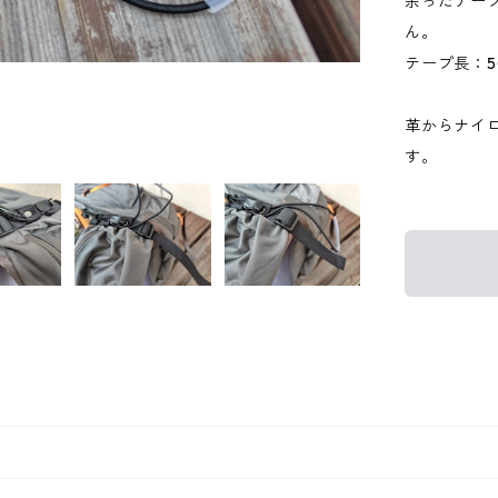
余ったテー
ん。
テープ長：5
革からナイ
す。