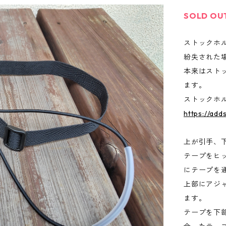
SOLD OU
ストックホ
紛失された
本来はスト
ます。
ストックホルダ
https://add
上が引手、
テープをヒ
にテープを
上部にアジ
ます。
テープを下