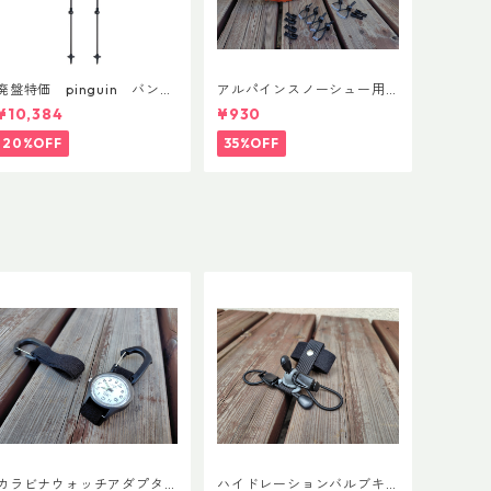
廃盤特価 pinguin バンブ
アルパインスノーシュー用
ーFLフォーム(ペア)
ストラップキャッチ(ペア)
¥10,384
¥930
20%OFF
35%OFF
カラビナウォッチアダプタ
ハイドレーションバルブキ